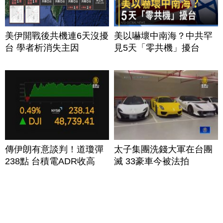
美伊開戰後共機連6天沒擾
美以嚇壞中南海？中共罕
台 學者析消失主因
見5天「零共機」擾台
傳伊朗有意談判！道瓊彈
太子集團洗錢大軍在台團
238點 台積電ADR收高
滅 33豪車今被法拍