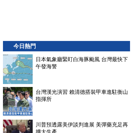
今日熱門
日本氣象廳緊盯白海豚颱風 台灣最快下
午發海警
台灣漢光演習 賴清德搭裝甲車進駐衡山
指揮所
川普預透露美伊談判進展 美彈藥充足再
擴大生產