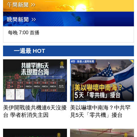
每晚 7:00 首播
一週最 HOT
美伊開戰後共機連6天沒擾
美以嚇壞中南海？中共罕
台 學者析消失主因
見5天「零共機」擾台