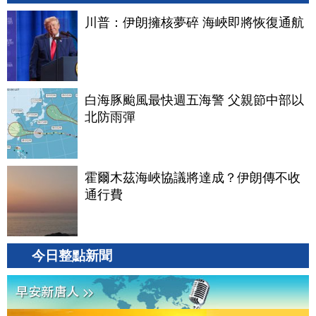
川普：伊朗擁核夢碎 海峽即將恢復通航
白海豚颱風最快週五海警 父親節中部以
北防雨彈
霍爾木茲海峽協議將達成？伊朗傳不收
通行費
今日整點新聞