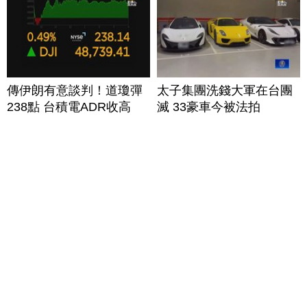
傳伊朗有意談判！道瓊彈
太子集團洗錢大軍在台團
238點 台積電ADR收高
滅 33豪車今被法拍