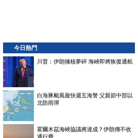
今日熱門
川普：伊朗擁核夢碎 海峽即將恢復通航
白海豚颱風最快週五海警 父親節中部以
北防雨彈
霍爾木茲海峽協議將達成？伊朗傳不收
通行費