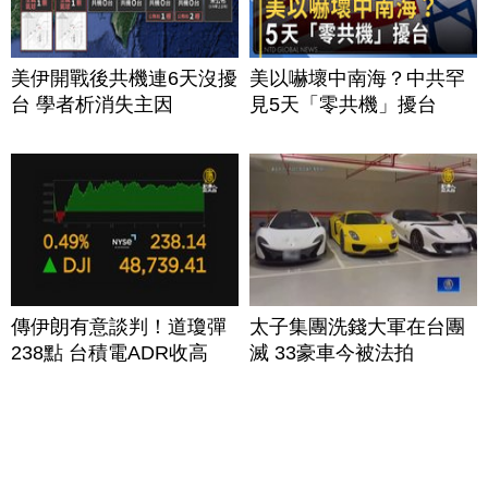
美伊開戰後共機連6天沒擾
美以嚇壞中南海？中共罕
台 學者析消失主因
見5天「零共機」擾台
傳伊朗有意談判！道瓊彈
太子集團洗錢大軍在台團
238點 台積電ADR收高
滅 33豪車今被法拍