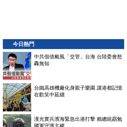
今日熱門
中共假借颱風「交管」台海 台陸委會怒
轟無知
台鐵高雄機廠化身親子樂園 讓港都記憶
在歡笑中延續
漢光實兵濱海緊急出港打擊 賴總統勗勉
國軍守護主權