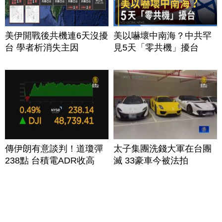
美伊開戰後共機連6天沒擾
美以嚇壞中南海？中共罕
台 學者析消失主因
見5天「零共機」擾台
傳伊朗有意談判！道瓊彈
太子集團洗錢大軍在台團
238點 台積電ADR收高
滅 33豪車今被法拍