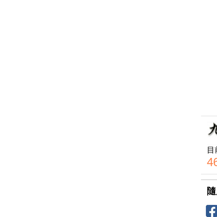
目
4
隨