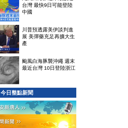
台灣 最快9日可能登陸
中國
川普預透露美伊談判進
展 美彈藥充足再擴大生
產
颱風白海豚襲沖繩 週末
最近台灣 10日登陸浙江
今日整點新聞