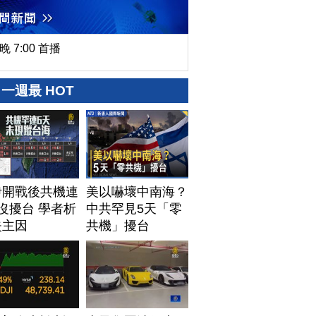
晚 7:00 首播
一週最 HOT
伊開戰後共機連
美以嚇壞中南海？
沒擾台 學者析
中共罕見5天「零
失主因
共機」擾台