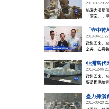
2018-07-23 22
桃園大溪是
「蘭室」，
襯托，讓這
「壺中乾
2018-04-11 22
歡迎回來。
之美。在嘉
壺的質感和
生感悟。
亞洲當代
2016-12-06 21
歡迎回來。
要是提供給青
術系所的學生
與新潮，一
盡力揮灑
2015-09-20 21