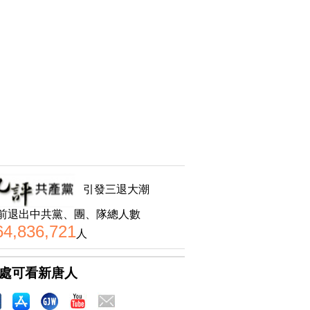
引發三退大潮
前退出中共黨、團、隊總人數
64,836,721
人
處可看新唐人