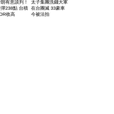
伊朗有意談判！
太子集團洗錢大軍
彈238點 台積
在台團滅 33豪車
DR收高
今被法拍