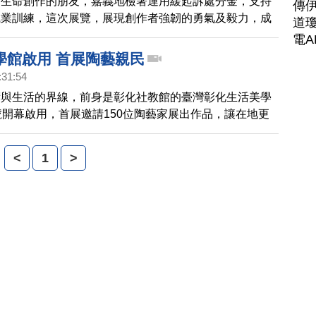
用生命創作的朋友，嘉義地檢署運用緩起訴處分金，支持
傳
職業訓練，這次展覽，展現創作者強韌的勇氣及毅力，成
道瓊
電A
學館啟用 首展陶藝親民
:31:54
術與生活的界線，前身是彰化社教館的臺灣彰化生活美學
號開幕啟用，首展邀請150位陶藝家展出作品，讓在地更
親近藝術。
<
1
>