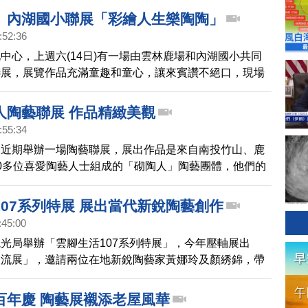
、內湖國小聯展「彩繪人生樂陶陶」
:52:36
中心，上週六(14日)有一場由雲林鹿場和內湖國小共同
聯展，展覽作品充滿童趣和童心，讓來賓讚不絕口，現場
擔任的導覽員，讓活動更加熱鬧有趣。
人陶藝聯展 作品精緻美觀
:55:34
局近期舉辦一場陶藝聯展，展出作品是來自南投竹山、鹿
0多位喜愛陶藝人士組成的「砌陶人」陶藝團體，他們的
不但，精緻典雅，而且兼具實用價值，一起去欣賞。
107系列特展 展出當代新銳陶藝創作
:45:00
光局舉辦「雲腳生活107系列特展」，今年壓軸展出
交流展」，邀請兩位在地新銳陶藝家黃娜玲及顏綉錦，帶
不可分的陶藝作品。
百年慶 陶藝展襯添老屋風華