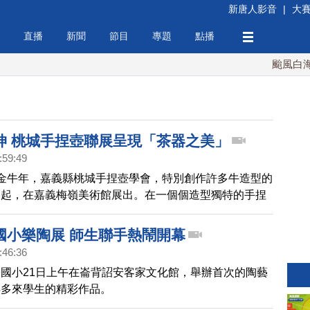
新唐人影音
|
大
直播
新聞
節目
專題
點播
颱風白海豚週
坤 桃城手捏壺聯展呈現「茶器之美」
:59:49
金牛年，嘉義縣桃城手捏壺學會，特別創作許多牛造型的
日起，在嘉義梅嶺美術館展出。在一個個造型獨特的手捏
壺裡乾坤，展露無遺，一起去看看。
國小樂陶展 師生聯手熱鬧開幕
:46:36
國小21日上午在崙背詔安客家文化館，舉辦首次的陶藝
年多來學生的精彩作品。