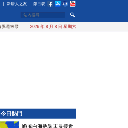
賽
|
新唐人之友
|
節目表
末最接近台灣 最快9日可能登陸中國
2026 年 8 月 8 日 星期六
台灣漢光首結合城鎮演習
今日熱門
颱風白海豚週末最接近