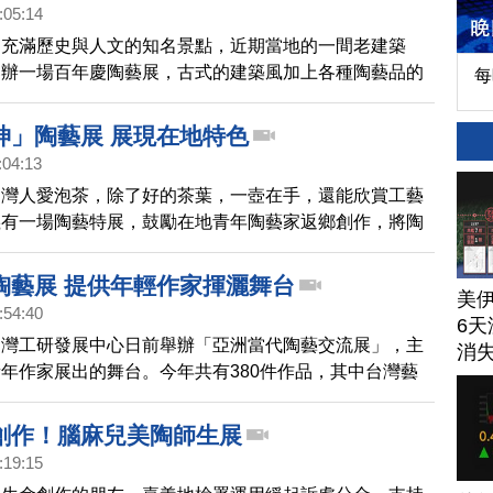
:05:14
個充滿歷史與人文的知名景點，近期當地的一間老建築
舉辦一場百年慶陶藝展，古式的建築風加上各種陶藝品的
每
座老宅展現了與眾不同的文雅氣息。
坤」陶藝展 展現在地特色
:04:13
台灣人愛泡茶，除了好的茶葉，一壺在手，還能欣賞工藝
義有一場陶藝特展，鼓勵在地青年陶藝家返鄉創作，將陶
實用性融為一體，不僅突顯功力，也展現陶藝家當下的人
陶藝展 提供年輕作家揮灑舞台
美
:54:40
6天
台灣工研發展中心日前舉辦「亞洲當代陶藝交流展」，主
消
年作家展出的舞台。今年共有380件作品，其中台灣藝
共有120件參展，年輕作家的作品富含創意，兼具傳統
起去看看。
創作！腦麻兒美陶師生展
:19:15