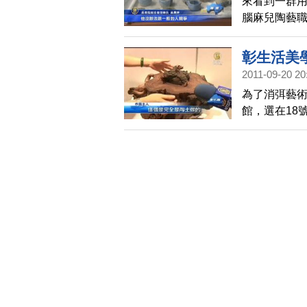
來看到一群
腦麻兒陶藝
果斐然。
彰生活美
2011-09-20 20
為了消弭藝
館，選在18
多民眾能夠