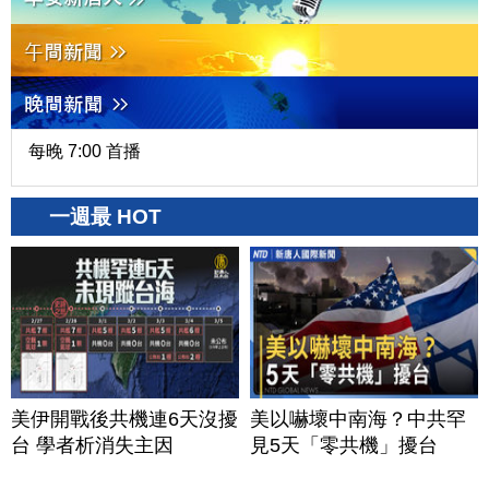
每晚 7:00 首播
一週最 HOT
美伊開戰後共機連6天沒擾
美以嚇壞中南海？中共罕
台 學者析消失主因
見5天「零共機」擾台