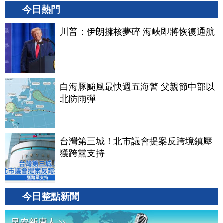
今日熱門
川普：伊朗擁核夢碎 海峽即將恢復通航
白海豚颱風最快週五海警 父親節中部以
北防雨彈
台灣第三城！北市議會提案反跨境鎮壓
獲跨黨支持
今日整點新聞