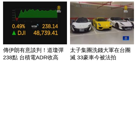
傳伊朗有意談判！道瓊彈
太子集團洗錢大軍在台團
238點 台積電ADR收高
滅 33豪車今被法拍