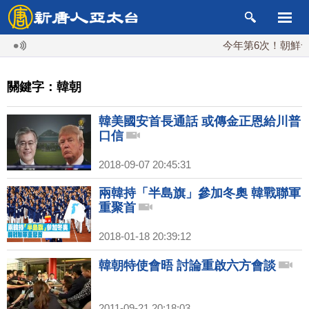
今年第6次！朝鮮發射
關鍵字：韓朝
韓美國安首長通話 或傳金正恩給川普
口信
2018-09-07 20:45:31
兩韓持「半島旗」參加冬奧 韓戰聯軍
重聚首
2018-01-18 20:39:12
韓朝特使會晤 討論重啟六方會談
2011-09-21 20:18:03