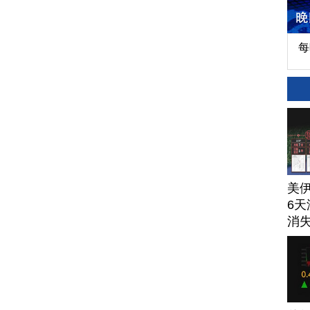
每
美
6天
消