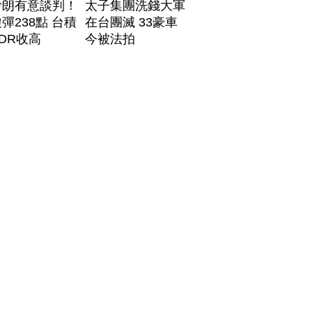
伊朗有意談判！
太子集團洗錢大軍
彈238點 台積
在台團滅 33豪車
DR收高
今被法拍