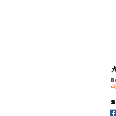
目
4
隨