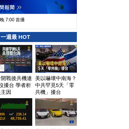
晚 7:00 首播
一週最 HOT
伊開戰後共機連
美以嚇壞中南海？
沒擾台 學者析
中共罕見5天「零
失主因
共機」擾台