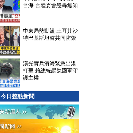
台海 台陸委會怒轟無知
中東局勢動盪 土耳其沙
特巴基斯坦誓共同防禦
漢光實兵濱海緊急出港
打擊 賴總統勗勉國軍守
護主權
今日整點新聞