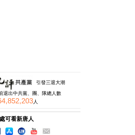
引發三退大潮
前退出中共黨、團、隊總人數
64,852,203
人
處可看新唐人