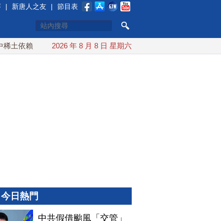
賽
|
新唐人之友
|
節目表
土依賴 川普宣布礦業投資20億美元
2026 年 8 月 8 日 星期六
中東局勢動盪 土耳其沙特
今日熱門
中共假借颱風「交管」