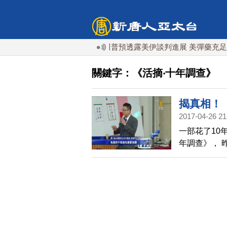
台灣 10日登陸浙江
川普預透露美伊談判進展 美彈藥充足再
關鍵字：《活摘‧十年調查》
揭真相！
2017-04-26 21
一部花了10
年調查》， 
場觀看，本
望，讓中共