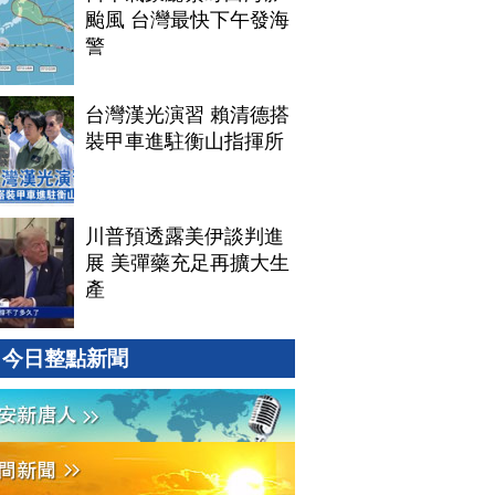
颱風 台灣最快下午發海
警
台灣漢光演習 賴清德搭
裝甲車進駐衡山指揮所
川普預透露美伊談判進
展 美彈藥充足再擴大生
產
今日整點新聞