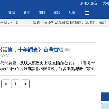
新唐人影音
|
大
直播
新聞
節目
專題
點播
擴大生產
川普簽行政令對多晶矽課15%關稅 防堵中共傾銷
《活摘．十年調查》台灣首映
:39:32
年時間調查，反映人類歷史上最血腥的紀錄片—《活摘‧十
昨天(25日)在高雄市議會舉辦首映，許多學者與醫生都到
片獲得好萊塢國際獨立紀錄片最佳導演獎，導演李軍也希
活摘法輪功學員器官的真相，讓全世界知道。
<
1
>