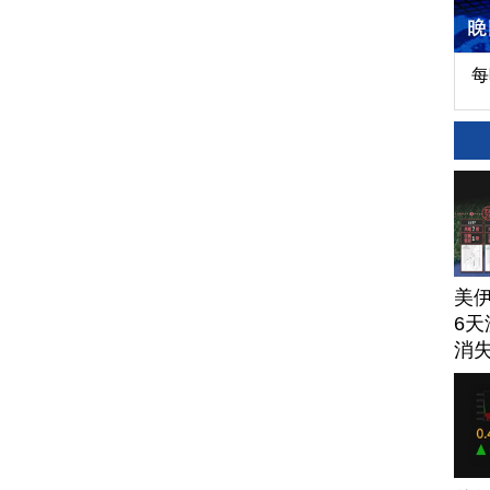
每
美
6天
消