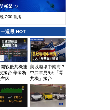
晚 7:00 首播
一週最 HOT
伊開戰後共機連
美以嚇壞中南海？
沒擾台 學者析
中共罕見5天「零
失主因
共機」擾台