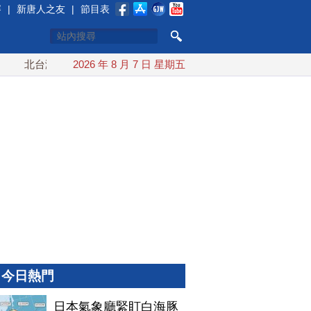
賽
|
新唐人之友
|
節目表
北台灣防衛鐵三角 漢光首封淡江大橋驗證阻敵戰略
2026 年 8 月 7 日 星期五
中共軍艦
今日熱門
日本氣象廳緊盯白海豚