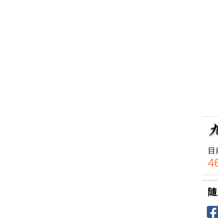
目
4
隨