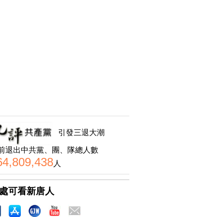
引發三退大潮
前退出中共黨、團、隊總人數
64,809,438
人
處可看新唐人