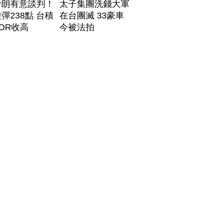
伊朗有意談判！
太子集團洗錢大軍
彈238點 台積
在台團滅 33豪車
DR收高
今被法拍