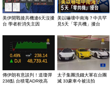
美伊開戰後共機連6天沒擾
美以嚇壞中南海？中共罕
台 學者析消失主因
見5天「零共機」擾台
傳伊朗有意談判！道瓊彈
太子集團洗錢大軍在台團
238點 台積電ADR收高
滅 33豪車今被法拍