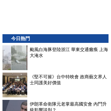
今日熱門
颱風白海豚登陸浙江 華東交通癱瘓 上海
大淹水
《堅不可摧》台中特映會 政商藝文界人
士同護美好價值
伊朗革命衛隊元老掌最高國安會 內鬥升
級影響談判？