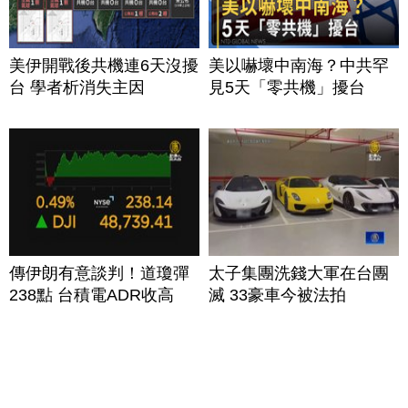
美伊開戰後共機連6天沒擾
美以嚇壞中南海？中共罕
台 學者析消失主因
見5天「零共機」擾台
傳伊朗有意談判！道瓊彈
太子集團洗錢大軍在台團
238點 台積電ADR收高
滅 33豪車今被法拍