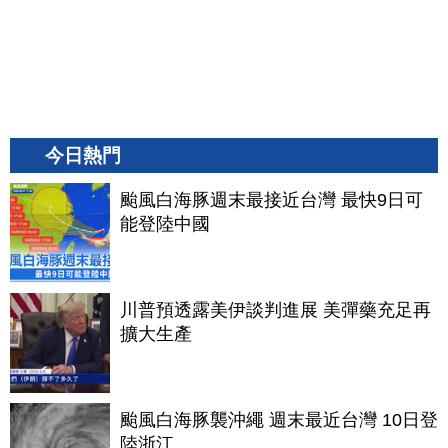
今日熱門
颱風白海豚週末最接近台灣 最快9日可
能登陸中國
川普預透露美伊談判進展 美彈藥充足再
擴大生產
颱風白海豚襲沖繩 週末最近台灣 10日登
陸浙江