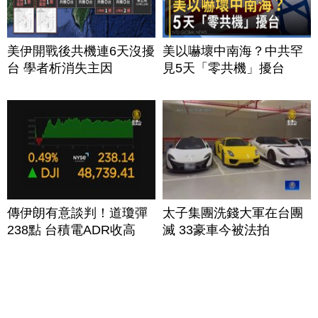
美伊開戰後共機連6天沒擾
美以嚇壞中南海？中共罕
台 學者析消失主因
見5天「零共機」擾台
傳伊朗有意談判！道瓊彈
太子集團洗錢大軍在台團
238點 台積電ADR收高
滅 33豪車今被法拍