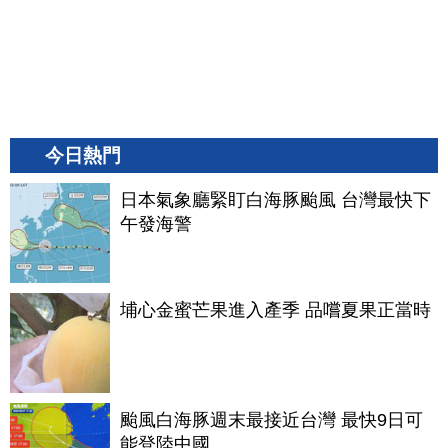
今日熱門
日本氣象廳緊盯白海豚颱風 台灣最快下
午發海警
埔心金蜜芒果進入產季 品嚐夏果正當時
颱風白海豚週末最接近台灣 最快9日可
能登陸中國