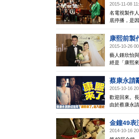
2015-11-08 11
名電視製作人
底停播，是
與這次在中
康熙前製
2015-10-26 00
藝人鍾欣怡與
經是「康熙
典，也到場
中確實相當
蔡康永請
2015-10-16 20
歡迎回來。長
由於蔡康永
金鐘49
2014-10-16 20