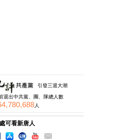
引發三退大潮
前退出中共黨、團、隊總人數
64,780,688
人
處可看新唐人