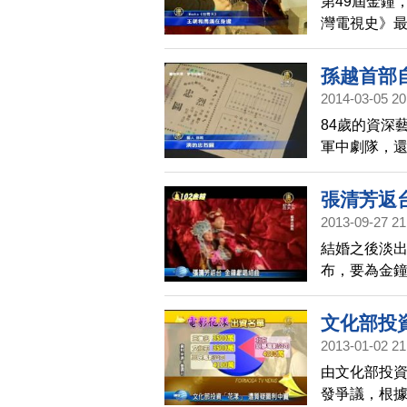
第49屆金鐘
灣電視史》
構，找來郭
電視圈，外
孫越首部
2014-03-05 20
84歲的資深
軍中劇隊，
會，演藝圈
張清芳返
2013-09-27 21
結婚之後淡
布，要為金鐘
是媒體關注
文化部投
2013-01-02 21
由文化部投
發爭議，根據