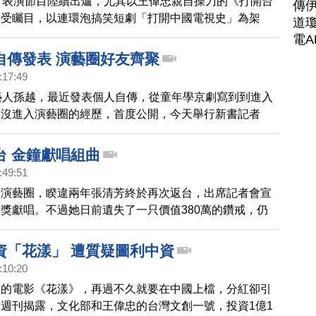
，表演節目陸續出爐，尤其以王偉忠親自操刀的《打開台
傳
最受矚目，以連環泡搞笑短劇「打開中國電視史」為架
道瓊
子乾反串奇皇后，還有唐從聖飾演都敏俊，也反映出台灣
電A
來劇攻台的現況。
自傳發表 演藝圈好友齊聚
:17:49
藝人孫越，最近發表個人自傳，從童年學京劇寫到到進入
還沒進入演藝圈的經歷，首度公開，今天舉行新書記者
好友，王偉忠、張小燕，曹啟泰等人都到齊。
台 金鐘獻唱組曲
:49:51
出演藝圈，睽違兩年張清芳終於再次返台，出席記者會宣
獎獻唱。不過她日前遺失了一只價值380萬的鑽戒，仍
的焦點。
資「花漾」 遭質疑圖利中資
:10:20
資的電影《花漾》，再過不久就要在中國上檔，分紅卻引
週刊揭露，文化部和王偉忠的台灣文創一號，投資1億1