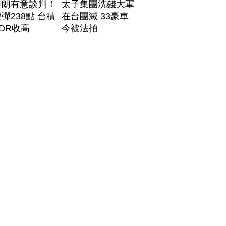
伊朗有意談判！
太子集團洗錢大軍
彈238點 台積
在台團滅 33豪車
DR收高
今被法拍