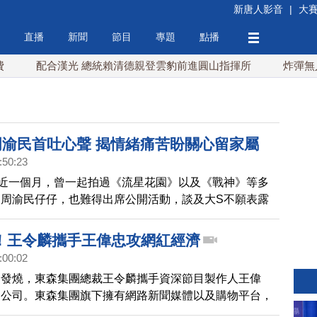
新唐人影音
|
大
直播
新聞
節目
專題
點播
配合漢光 總統賴清德親登雲豹前進圓山指揮所
炸彈無人機
周渝民首吐心聲 揭情緒痛苦盼關心留家屬
:50:23
近一個月，曾一起拍過《流星花園》以及《戰神》等多
周渝民仔仔，也難得出席公開活動，談及大S不願表露
緒，並認為應該把關心留給家屬。
！王令麟攜手王偉忠攻網紅經濟
:00:02
濟發燒，東森集團總裁王令麟攜手資深節目製作人王偉
樂公司。東森集團旗下擁有網路新聞媒體以及購物平台，
，台灣網紅有好創意，但缺乏商品力的結合，未來將培養