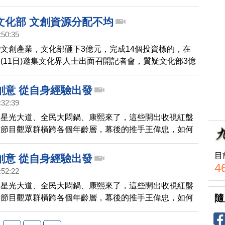
自中國的投資4千萬還多，是這部電影的大股東，卻簽下
要在中國票房超過5千萬人民幣，才能分紅，而且也只拿
文化部 文創資源分配不均
，連電影系教授都說，實在不合理。
:50:35
文創產業，文化部砸下3億元，完成14個投資標的，在
(11日)邀集文化界人士出面召開記者會，質疑文化部3億
，有將近1/3，8300萬的預算，都流向王偉忠相關的企
資源分配不均。
創意 從自身經驗出發
:32:39
級星光大道、全民大悶鍋、康熙來了，這些開出收視紅盤
，節目觀眾群橫跨各個年齡層，幕後的推手王偉忠，如何
絕的創意？下面的新聞，告訴你。
目
創意 從自身經驗出發
4
:52:22
級星光大道、全民大悶鍋、康熙來了，這些開出收視紅盤
隨
，節目觀眾群橫跨各個年齡層，幕後的推手王偉忠，如何
絕的創意？下面的新聞，告訴你。