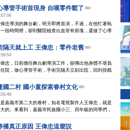
短影音行銷產品。
心導管手術首現身 自嘆零件鬆了
:57:06
王偉忠導演的舞台劇，明天即將首演，不過，在他忙著執
這一段時間裡，卻到醫院檢查出血管有斑塊，還做了心導
天是他手術後首度現身，還自嘲自己零件鬆了。
術隔天就上工 王偉忠：零件老舊
:58:54
王偉忠，日前擔任舞台劇導演工作，卻傳出他身體不堪負
急住院，做心導管手術，手術完隔天立刻出院，回到排戲
舞台劇舉辦記者會，王偉忠親自出席， 還開玩笑說，身
了。
建國二村 國小童探索眷村文化
:05:48
經是嘉義市第二大的眷村，知名電視製作人王偉忠，就是
長大的。來看到，嘉義市民族國小三、四年級的同學們，
索被拆除的建國二村的學習成果，舉行深入的成果展，一
停播真正原因 王偉忠這麼説