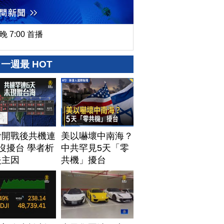
晚 7:00 首播
一週最 HOT
伊開戰後共機連
美以嚇壞中南海？
沒擾台 學者析
中共罕見5天「零
失主因
共機」擾台