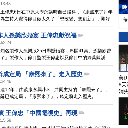
:13:48
王偉忠6日在中原大學演講時自己爆料，《康熙來了》年
因為主持人覺得節目做太久了「想改變、想創新」，剛好
每
原的講題「創新與創業」不謀而合。
作人孫樂欣婚宴 王偉忠獻祝福
:52:24
知名製作人孫樂欣25日舉辦婚宴，席開41桌。孫樂欣曾
來了」製作人，節目監製王偉忠以及節目中的綠葉陳漢
獻上祝賀，陳漢典提及「康熙」即將向大家告別，坦言心
不捨。
辭成定局 「康熙來了」走入歷史
美
:24:46
6天
達12年，由蔡康永與小S，共同主持的「康熙來了」，
消
請辭已成定局，「康熙來了」，確定將走入歷史。
表演 王偉忠「中國電視史」再現
:15:58