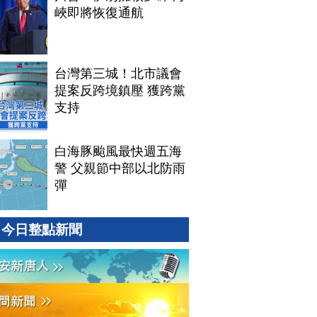
峽即將恢復通航
台灣第三城！北市議會
提案反跨境鎮壓 獲跨黨
支持
白海豚颱風最快週五海
警 父親節中部以北防雨
彈
今日整點新聞