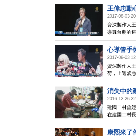
網紅，推出
王偉忠動
2017-08-03 20
資深製作人
導舞台劇的
管手術，今
心導管手
2017-08-03 12
資深製作人
荷，上週緊
場，今天上午
體零件老舊
消失中的
2016-12-26 22
建國二村曾
在建國二村
將本學期探
起來看看。
康熙來了