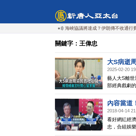
霍爾木茲海峽協議將達成？伊朗傳不收通行費
關鍵字：王偉忠
大S病逝
2025-02-20 19
藝人大S離世
部經典戲劇的
太多內心情
內容當道
2018-04-14 21
看好網紅經
忠，合組娛
王令麟表示