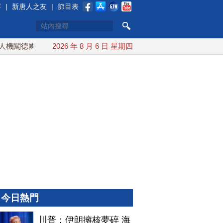
賽
|
新唐人之友
|
節目表
闖德國機場 德內政部長：混合威脅升級
2026 年 8 月 6 日 星期四
中期選舉在即 川普：
今日熱門
川普：伊朗擁核夢碎 海