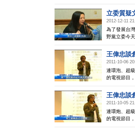
千多萬，比來
不平等條約，
立委質疑
到2%的分紅
2012-12-11 21
為了發展台灣
野黨立委今天
元的預算當中
業，是文創
王偉忠談
2011-10-06 20
連環泡、超
的電視節目
擁有源源不
王偉忠談
2011-10-05 21
連環炮、超
的電視節目
擁有源源不