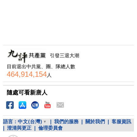
引發三退大潮
目前退出中共黨、團、隊總人數
464,914,154
人
隨處可看新唐人
語言：
中文(台灣)
|
我們的服務
|
關於我們
|
客服資訊
|
澄清與更正
|
倫理委員會