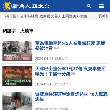
可摧》台中特映會 政商藝文界人士同護美好價值
長崎矮化台灣
關鍵字：火燒車
華為電動車起火2人被反鎖枉死 家屬
疑被消音
2024-04-29 12:51:11
天津巴士撞公車1死37傷 火燒車畫面
曝光｜中國一分鐘
2024-03-16 19:33:57
遊覽車往溪頭半途冒煙起火 40人驚恐
逃生
2023-09-24 11:12:29