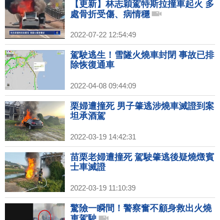
【更新】林志穎駕特斯拉撞車起火 多
處骨折受傷、病情穩
2022-07-22 12:54:49
駕駛逃生！雪隧火燒車封閉 事故已排
除恢復通車
2022-04-08 09:44:09
栗婦遭撞死 男子肇逃涉燒車滅證到案
坦承酒駕
2022-03-19 14:42:31
苗栗老婦遭撞死 駕駛肇逃後疑燒燬賓
士車滅證
2022-03-19 11:10:39
驚險一瞬間！警察奮不顧身救出火燒
車駕駛