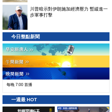
川普暗示對伊朗施加經濟壓力 暫緩進一
步軍事打擊
今日整點新聞
每晚 7:00 首播
一週最 HOT