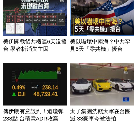
美伊開戰後共機連6天沒擾
美以嚇壞中南海？中共罕
台 學者析消失主因
見5天「零共機」擾台
傳伊朗有意談判！道瓊彈
太子集團洗錢大軍在台團
238點 台積電ADR收高
滅 33豪車今被法拍