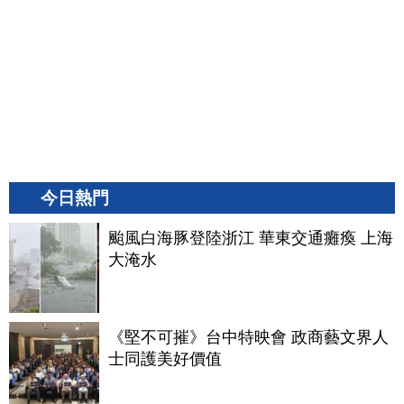
今日熱門
颱風白海豚登陸浙江 華東交通癱瘓 上海
大淹水
《堅不可摧》台中特映會 政商藝文界人
士同護美好價值