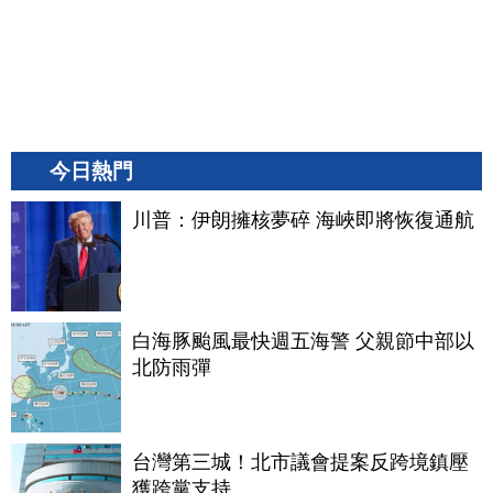
今日熱門
川普：伊朗擁核夢碎 海峽即將恢復通航
白海豚颱風最快週五海警 父親節中部以
北防雨彈
台灣第三城！北市議會提案反跨境鎮壓
獲跨黨支持