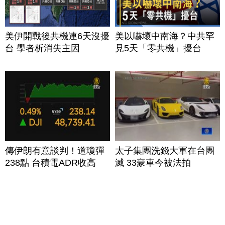
美伊開戰後共機連6天沒擾
美以嚇壞中南海？中共罕
台 學者析消失主因
見5天「零共機」擾台
傳伊朗有意談判！道瓊彈
太子集團洗錢大軍在台團
238點 台積電ADR收高
滅 33豪車今被法拍