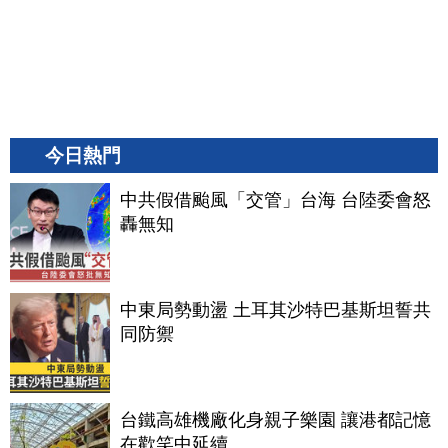
今日熱門
中共假借颱風「交管」台海 台陸委會怒
轟無知
中東局勢動盪 土耳其沙特巴基斯坦誓共
同防禦
台鐵高雄機廠化身親子樂園 讓港都記憶
在歡笑中延續