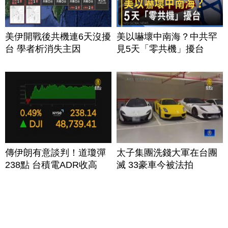
美伊開戰後共機連6天沒擾
美以嚇壞中南海？中共罕
台 學者析消失主因
見5天「零共機」擾台
傳伊朗有意談判！道瓊彈
太子集團洗錢大軍在台團
238點 台積電ADR收高
滅 33豪車今被法拍