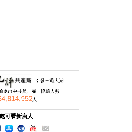
引發三退大潮
前退出中共黨、團、隊總人數
64,814,952
人
處可看新唐人