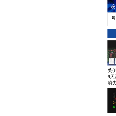
每
美
6天
消