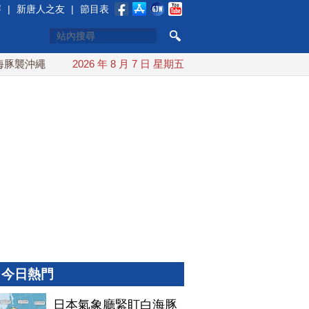
賽
|
新唐人之友
|
節目表
襲沖繩 週末最近台灣 10日登陸浙江
2026 年 8 月 7 日 星期五
川普預透露美伊談判進展
今日熱門
日本氣象廳緊盯白海豚