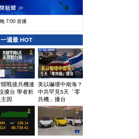
晚 7:00 首播
一週最 HOT
伊開戰後共機連
美以嚇壞中南海？
沒擾台 學者析
中共罕見5天「零
失主因
共機」擾台