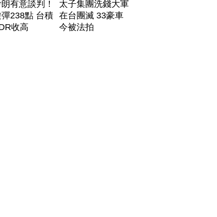
伊朗有意談判！
太子集團洗錢大軍
彈238點 台積
在台團滅 33豪車
DR收高
今被法拍