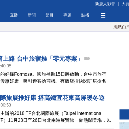
新唐人影音
|
大
直播
新聞
節目
專題
點播
颱風白海豚
將上路 台中旅宿推「零元專案」
:40:35
的好樣Formosa。國旅補助15日將啟動，台中市旅宿
出優惠好康，吸引遊客搶商機。有飯店推快閃訂房搶名
1300元國旅補助，就能在平日以「零元」入住雙人房！
團，加碼「住一晚送一晚」，方便旅客全台灣玩透透。
北國際旅展推好康 搭高鐵宜花東高屏暖冬遊
:00:53
2018ITF台北國際旅展（Taipei International
air, ITF）11月23日至26日台北南港展覽館一館熱鬧登場，以
華做」為活動主題，為提供民眾舒適寬敞的展覽空間，打