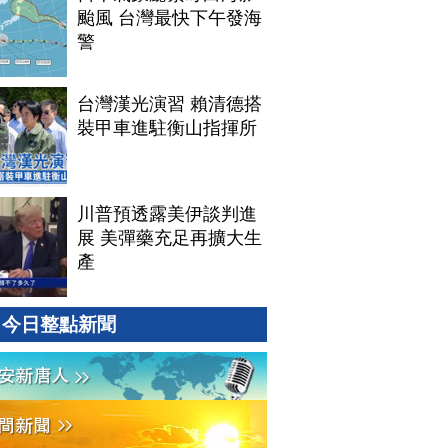
颱風 台灣最快下午發海
警
台灣漢光演習 賴清德搭
裝甲車進駐衡山指揮所
川普預透露美伊談判進
展 美彈藥充足再擴大生
產
今日整點新聞