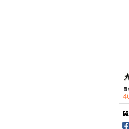
目
4
隨