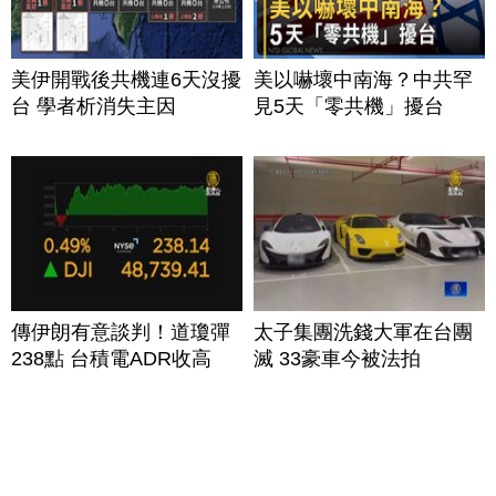
美伊開戰後共機連6天沒擾
美以嚇壞中南海？中共罕
台 學者析消失主因
見5天「零共機」擾台
傳伊朗有意談判！道瓊彈
太子集團洗錢大軍在台團
238點 台積電ADR收高
滅 33豪車今被法拍