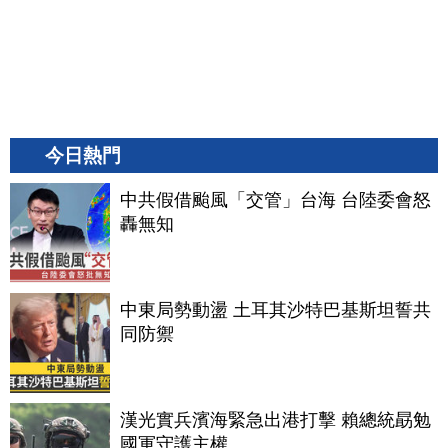
今日熱門
中共假借颱風「交管」台海 台陸委會怒
轟無知
中東局勢動盪 土耳其沙特巴基斯坦誓共
同防禦
漢光實兵濱海緊急出港打擊 賴總統勗勉
國軍守護主權