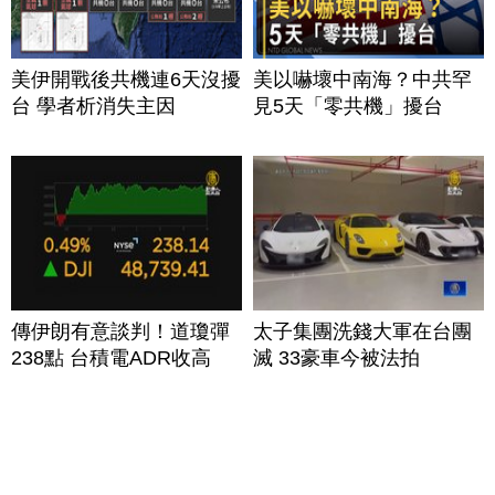
美伊開戰後共機連6天沒擾
美以嚇壞中南海？中共罕
台 學者析消失主因
見5天「零共機」擾台
傳伊朗有意談判！道瓊彈
太子集團洗錢大軍在台團
238點 台積電ADR收高
滅 33豪車今被法拍