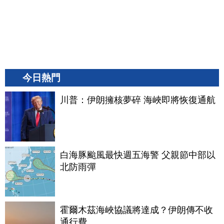
今日熱門
川普：伊朗擁核夢碎 海峽即將恢復通航
白海豚颱風最快週五海警 父親節中部以
北防雨彈
霍爾木茲海峽協議將達成？伊朗傳不收
通行費