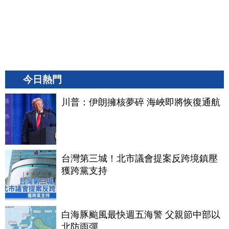
今日熱門
川普：伊朗擁核夢碎 海峽即將恢復通航
台灣第三城！北市議會提案反跨境鎮壓
獲跨黨支持
白海豚颱風最快週五海警 父親節中部以
北防雨彈