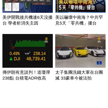
美伊開戰後共機連6天沒擾
美以嚇壞中南海？中共罕
台 學者析消失主因
見5天「零共機」擾台
傳伊朗有意談判！道瓊彈
太子集團洗錢大軍在台團
238點 台積電ADR收高
滅 33豪車今被法拍