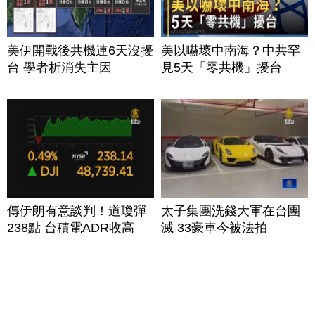
美伊開戰後共機連6天沒擾
美以嚇壞中南海？中共罕
台 學者析消失主因
見5天「零共機」擾台
傳伊朗有意談判！道瓊彈
太子集團洗錢大軍在台團
238點 台積電ADR收高
滅 33豪車今被法拍