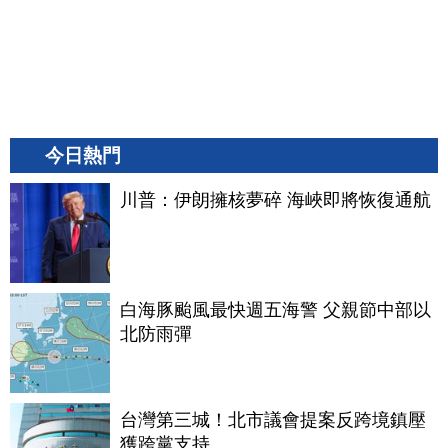
今日熱門
川普：伊朗擁核夢碎 海峽即將恢復通航
白海豚颱風最快週五海警 父親節中部以
北防雨彈
台灣第三城！北市議會提案反跨境鎮壓
獲跨黨支持