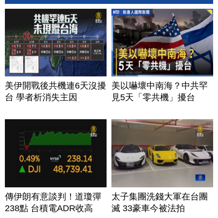
美伊開戰後共機連6天沒擾
美以嚇壞中南海？中共罕
台 學者析消失主因
見5天「零共機」擾台
傳伊朗有意談判！道瓊彈
太子集團洗錢大軍在台團
238點 台積電ADR收高
滅 33豪車今被法拍