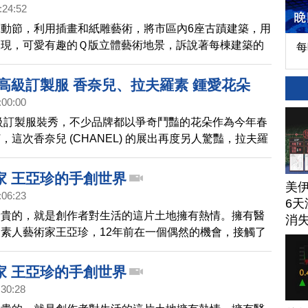
:24:52
動節，利用插畫和紙雕藝術，將市區內6座古蹟建築，用
呈現，可愛有趣的Ｑ版立體藝術地景，訴說著每棟建築的
每
黎高級訂製服 香奈兒、拉夫羅素 鍾愛花朵
:00:00
高級訂製服裝秀，不少品牌都以爭奇鬥豔的花朵作為今年春
，這次香奈兒 (CHANEL) 的展出再度另人驚豔，拉夫羅
美的氣息。
家 王亞珍的手創世界
美
:06:23
6天
珍貴的，就是創作者對生活的這片土地擁有熱情。擁有醫
消
素人藝術家王亞珍，12年前在一個偶然的機會，接觸了
彩繪，便一頭栽進藝術創作的世界。好學的她，後來又研
和竹器創作，可說是一個全方位的藝術家。帶您一起去了
家 王亞珍的手創世界
術家 。
:30:28