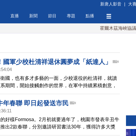
新唐人影音
|
大
直播
新聞
節目
專題
點播
霍爾木茲海峽協議將達
！國軍少校杜清祥退休圓夢成「紙達人」
:54:04
家衛國，也有多才多藝的一面，少校退役的杜清祥，就讀
術系期間，開始接觸創作的世界，在軍中持續累積創意，
外少見的「一紙成形」紙雕技術，僅用一張紙，就能創作
生的雕刻。
牛年春聯 即日起發送市民
:36:11
的好樣Formosa。2月初就要過年了，桃園市發表辛丑牛
推出2款春聯，分別邀請研習書法30年，獲得許多大獎
 於同生題字；另一款則邀請無師自通的紙雕藝術家 成若