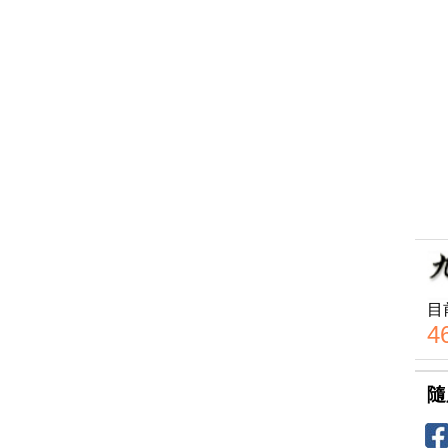
目
4
隨