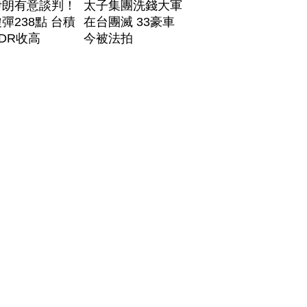
伊朗有意談判！
太子集團洗錢大軍
彈238點 台積
在台團滅 33豪車
DR收高
今被法拍