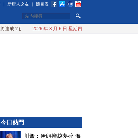
賽
|
新唐人之友
|
節目表
成？伊朗傳不收通行費
2026 年 8 月 6 日 星期四
配合漢光 總統賴清德親登雲豹前進圓
今日熱門
川普：伊朗擁核夢碎 海