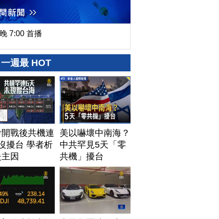
晚 7:00 首播
一週最 HOT
伊開戰後共機連
美以嚇壞中南海？
沒擾台 學者析
中共罕見5天「零
失主因
共機」擾台