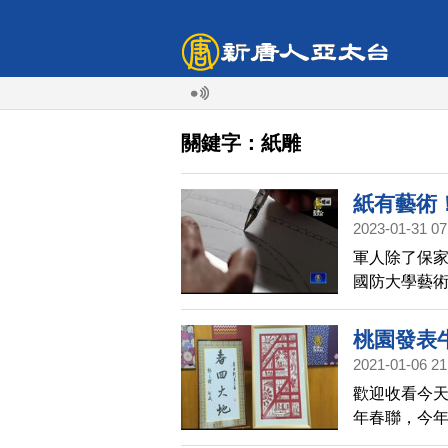
關鍵字：紙雕
紙有藝術
2023-01-31 07
軍人除了保
國防大學藝
開創出國內
出，栩栩如
桃園發表
2021-01-06 21
歡迎收看今天
年春聯，今年
肯定的書法家