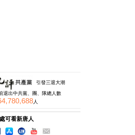
引發三退大潮
前退出中共黨、團、隊總人數
64,780,688
人
處可看新唐人