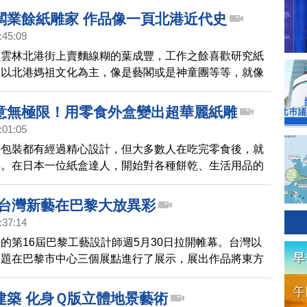
小牛代表桃園多元族群、豐富的人文風情，象徵2021年?
闆業餘紙雕家 作品像一頁北港近代史
:45:09
在雲林北港街上賣麵線糊的葉成豐，工作之餘喜歡研究紙
品以北港媽祖文化為主，像是藝閣或是神童團等等，就像
代史一樣，很有故事性而且生動活潑。
意無極限！用零食外盒變出超華麗紙雕
:01:05
外包裝都有經過精心設計，但大多數人在吃完零食後，就
棄。在日本一位紙盒達人，開始對各種餅乾、生活用品的
造，做出精緻的紙雕，在網路上掀起一片好評。
-台灣新藝在巴黎大放異彩
:37:14
的第16屆巴黎工藝設計師週5月30日拉開帷幕。台灣以
主題在巴黎市中心三個展點進行了展示，展出作品將東方
計之中，體現了回歸自然與傳統的理念與態度。
建築 化身Ｑ版立體地景藝術