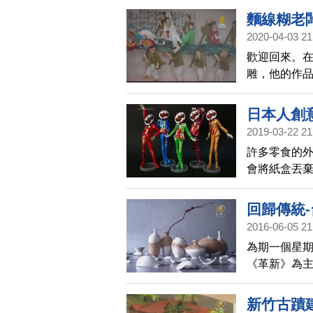
涵，以21隻
麵線糊老
向牛年。
2020-04-03 21
歡迎回來。
雕，他的作
記錄北港近
日本人創
2019-03-22 21
許多零食的
會將紙盒丟
外盒進行改
回歸傳統
2016-06-05 21
為期一個星期
《革新》為
哲學融入設
新竹古蹟