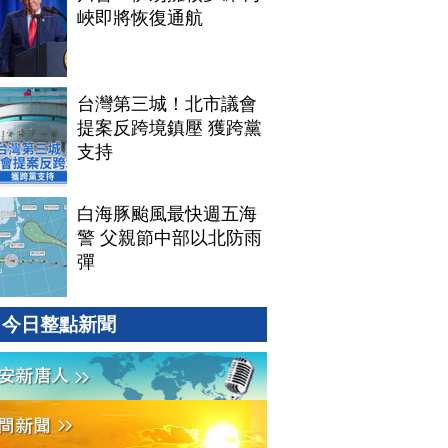
峽即將恢復通航
台灣第三城！北市議會
提案反跨境鎮壓 獲跨黨
支持
白海豚颱風最快週五海
警 父親節中部以北防雨
彈
今日整點新聞