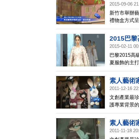
2015-09-06 21
新竹市舉辦藝
禮物盒方式
古老故事。
2015巴
2015-02-11 00
巴黎2015
夏服飾的主打
素也帶來優
素人藝術
2011-12-16 22
文創產業最
護專業背景的
紙雕與木器
發各種鋁雕
素人藝術
解這位素人藝
2011-11-18 20