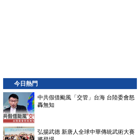
今日熱門
中共假借颱風「交管」台海 台陸委會怒
轟無知
弘揚武德 新唐人全球中華傳統武術大賽
將登場