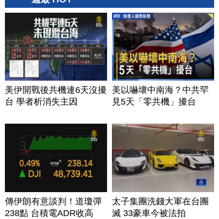
美伊開戰後共機連6天沒擾
美以嚇壞中南海？中共罕
台 學者析消失主因
見5天「零共機」擾台
傳伊朗有意談判！道瓊彈
太子集團洗錢大軍在台團
238點 台積電ADR收高
滅 33豪車今被法拍