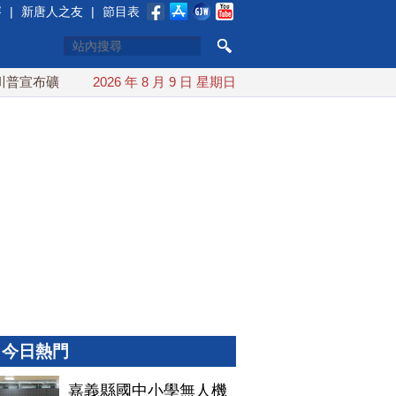
賽
|
新唐人之友
|
節目表
宣布礦業投資20億美元
2026 年 8 月 9 日 星期日
中東局勢動盪 土耳其沙特巴基斯坦誓
今日熱門
嘉義縣國中小學無人機