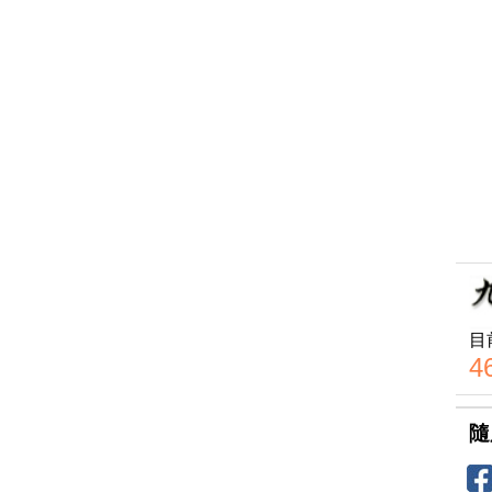
目
4
隨