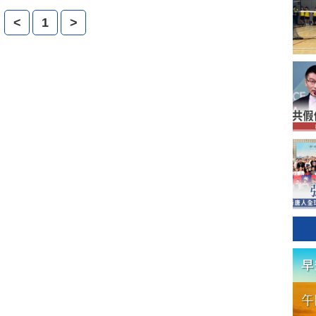
持庇護工場。
<
1
>