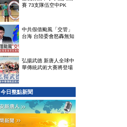
賽 73支隊伍空中PK
中共假借颱風「交管」
台海 台陸委會怒轟無知
弘揚武德 新唐人全球中
華傳統武術大賽將登場
今日整點新聞