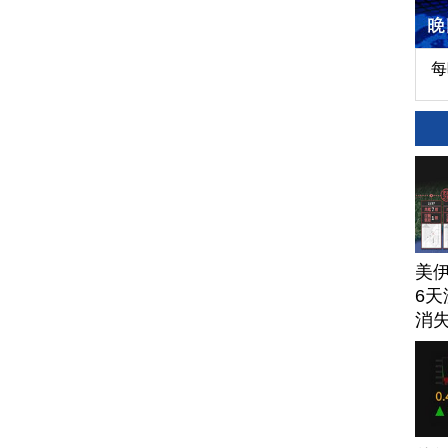
每
美
6天
消