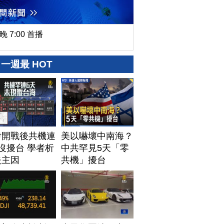
晚 7:00 首播
一週最 HOT
伊開戰後共機連
美以嚇壞中南海？
沒擾台 學者析
中共罕見5天「零
失主因
共機」擾台