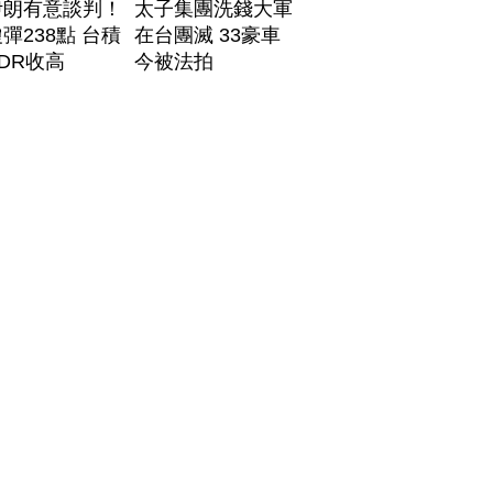
伊朗有意談判！
太子集團洗錢大軍
彈238點 台積
在台團滅 33豪車
DR收高
今被法拍