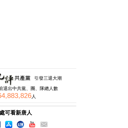
引發三退大潮
前退出中共黨、團、隊總人數
64,883,826
人
處可看新唐人