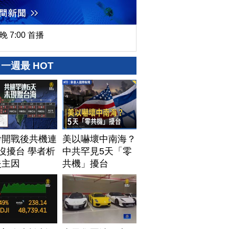
晚 7:00 首播
一週最 HOT
伊開戰後共機連
美以嚇壞中南海？
沒擾台 學者析
中共罕見5天「零
失主因
共機」擾台