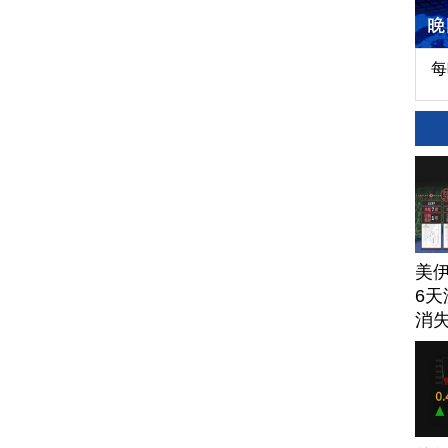
每
美
6天
消