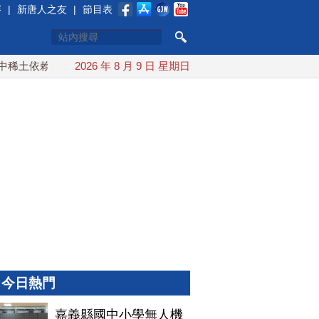
賽
|
新唐人之友
|
節目表
土依賴 川普宣布礦業投資20億美元
2026 年 8 月 9 日 星期日
中東局勢動盪 土耳其沙特
今日熱門
嘉義縣國中小學無人機