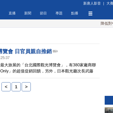
新唐人影音
|
大
直播
新聞
節目
專題
點播
降低對中稀
博覽會 日官員親自推銷
:25:37
最大旅展的「台北國際觀光博覽會」，有380家廠商聯
Only」的超值促銷回饋，另外，日本觀光廳次長武藤
到台灣，報告目前日本各地的輻射控制狀況、交通運輸的
景點樂園設施營運等，希望台灣民眾能放心到日本旅遊。
<
1
>