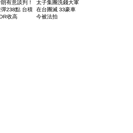
伊朗有意談判！
太子集團洗錢大軍
彈238點 台積
在台團滅 33豪車
DR收高
今被法拍