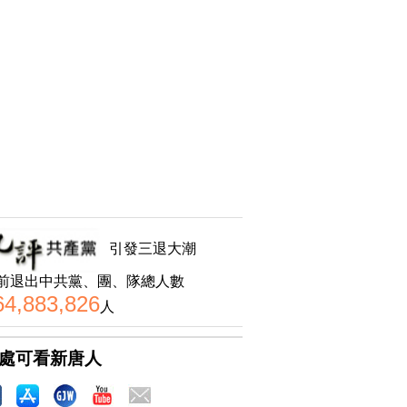
引發三退大潮
前退出中共黨、團、隊總人數
64,883,826
人
處可看新唐人