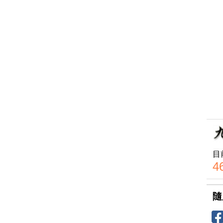
目
4
隨