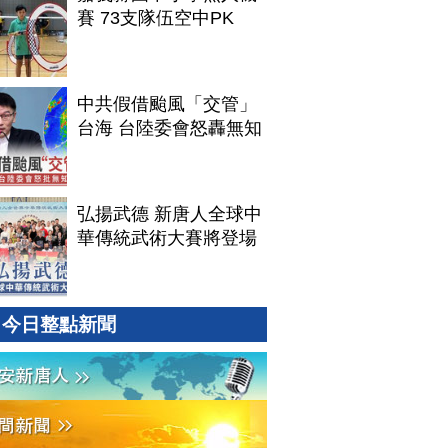
賽 73支隊伍空中PK
中共假借颱風「交管」
台海 台陸委會怒轟無知
弘揚武德 新唐人全球中
華傳統武術大賽將登場
今日整點新聞