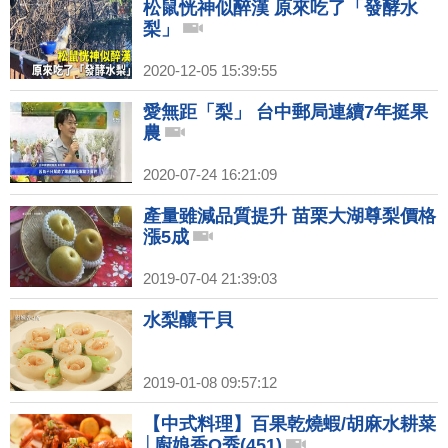
松鼠恍神似醉漢 原來吃了「發酵水
梨」
2020-12-05 15:39:55
愛無距「梨」 台中郵局連續7年挺果
農
2020-07-24 16:21:09
產量雖減品質提升 苗栗大湖尊梨價格
漲5成
2019-07-04 21:39:03
水梨釀干貝
2019-01-08 09:57:12
【中式料理】百果乾燒蝦/胡麻水耕菜
│廚娘香Q秀(451)