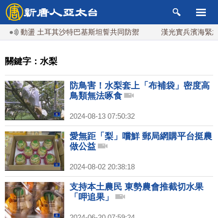
勢動盪 土耳其沙特巴基斯坦誓共同防禦
漢光實兵濱海緊急出
關鍵字：水梨
防鳥害！水梨套上「布補袋」密度高
鳥類無法啄食
2024-08-13 07:50:32
愛無距「梨」嚐鮮 郵局網購平台挺農
做公益
2024-08-02 20:38:18
支持本土農民 東勢農會推截切水果
「呷追果」
2024-06-20 07:59:24