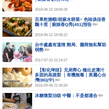
2018-06-22 18:00:39
百果乾燒蝦/胡麻水耕菜~ 色味俱佳香
飄十里 │廚娘香Q秀(451)預告
2018-06-12 18:58:22
台中處處有溫情 郵局、攤商無私幫助
弱勢
2017-07-20 22:14:27
【彰化埤頭】兄弟齊心 種出皮薄汁
多甜的高接梨 ｜有機無毒｜美麗心台
灣(86)(中)
2016-09-08 21:30:20
冰糖燉梨治咳 中醫：不是都適合