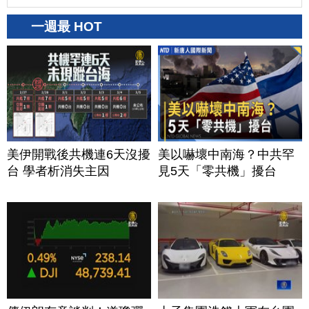
一週最 HOT
美伊開戰後共機連6天沒擾
美以嚇壞中南海？中共罕
台 學者析消失主因
見5天「零共機」擾台