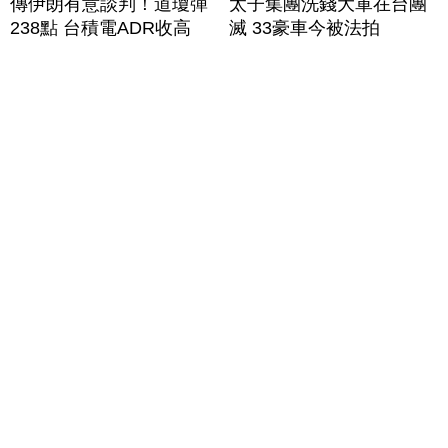
傳伊朗有意談判！道瓊彈
太子集團洗錢大軍在台團
238點 台積電ADR收高
滅 33豪車今被法拍