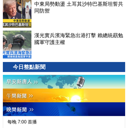
中東局勢動盪 土耳其沙特巴基斯坦誓共
同防禦
漢光實兵濱海緊急出港打擊 賴總統勗勉
國軍守護主權
今日整點新聞
每晚 7:00 首播