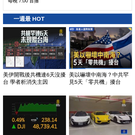
每晚 7:00 首播
一週最 HOT
美伊開戰後共機連6天沒擾
美以嚇壞中南海？中共罕
台 學者析消失主因
見5天「零共機」擾台