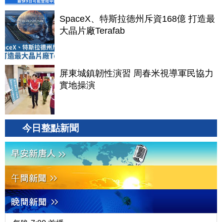
SpaceX、特斯拉德州斥資168億 打造最
大晶片廠Terafab
屏東城鎮韌性演習 周春米視導軍民協力
實地操演
今日整點新聞