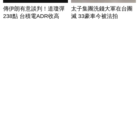
傳伊朗有意談判！道瓊彈
太子集團洗錢大軍在台團
238點 台積電ADR收高
滅 33豪車今被法拍