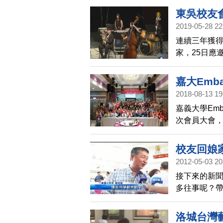
科校友會理
東吳校友
自台灣各地
2019-05-28 22
刻。
連續三年獲
家，25日應
典台灣歌謠
嘉大Emb
2018-08-13 19
嘉義大學Em
次會員大會，
加，讓與會
校友回娘
2012-05-03 20
接下來的新
多往事呢？帶
在學校94歲
氣氛熱絡溫
洛城台灣