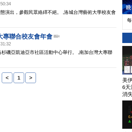
:50:34
態演出，參觀民眾絡繹不絕。 ,洛城台灣藝術大學校友會
每
大專聯合校友會年會
:31:32
在洛杉磯亞凱迪亞市社區活動中心舉行。 ,南加台灣大專聯
會
<
1
>
美
6天
消