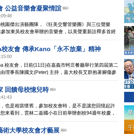
事長羅啟明、後壁高中郭珍祥校長、張馨云家長會長與來
會 公益音樂會凝聚情誼
的美工科校友、學校師長和同學，一同見證了這難忘的時
:09:48
得桃園傑出演藝團隊，《狂美交響管樂團》與三位聲樂
邀參加東吳校友會舉辦的音樂會，以美聲重新詮釋多首經
，共同回憶學生時代的青春記憶。
a校友會 傳承Kano「永不放棄」精神
:15:00
ba 校友會，日前(11日)在嘉義市蚵庄餐廳舉行第四屆第二
由理事長陳國文(Peter) 主持，嘉大校長艾群抱著腳傷參
貴賓和會員們相當感動。
家 回饋母校憶兒時
:41:43
聞，也是相當懷舊，參加校友會時，是不是讓您回憶起許
您來看到，雲林二崙國小在日前舉辦創校94週年校慶，
生日的日子裡，特別齊聚了第１到第35屆的畢業生，現場
馨，帶您去看看。
藝術大學校友會才藝展