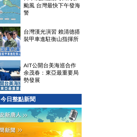
颱風 台灣最快下午發海
警
台灣漢光演習 賴清德搭
裝甲車進駐衡山指揮所
AIT公開台美海巡合作
余茂春：東亞最重要局
勢發展
今日整點新聞