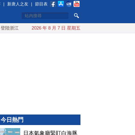
賽
|
新唐人之友
|
節目表
陸浙江
川普預透露美伊談判進展 美彈藥充足再擴大生產
2026 年 8 月 7 日 星期五
今日熱門
日本氣象廳緊盯白海豚