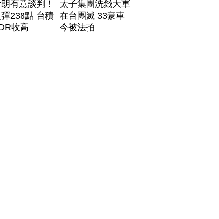
伊朗有意談判！
太子集團洗錢大軍
彈238點 台積
在台團滅 33豪車
DR收高
今被法拍