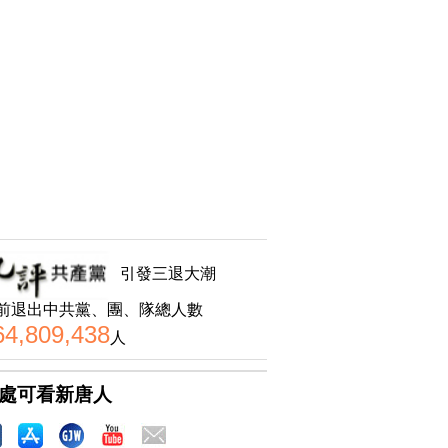
引發三退大潮
前退出中共黨、團、隊總人數
64,809,438
人
處可看新唐人