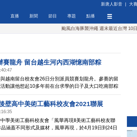
新唐人影音
|
大
直播
新聞
節目
專題
點播
颱風白海豚襲沖繩 週末最近台灣 10日登
辦賽龍舟 留台越生河內西湖憶南部粽
:40:47
與越南留台校友會26日分別派員競賽划龍舟。參賽的留
活動讓他想起10多年前在台求學的日子及大口吃南部粽
類似活動能多舉辦、加強交流。
後壁高中美術工藝科校友會2021聯展
:16:35
中學美術工藝科校友會「風華再現Ⅱ美術工藝科校友聯
作品涵蓋不同形式及媒材，風華再現，於4月19日到24日
0年校慶系列活動，在後壁高中美工大樓一樓展出。美工