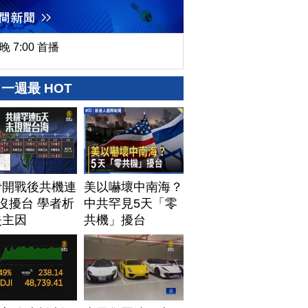
晚 7:00 首播
一週最 HOT
伊開戰後共機連
美以嚇壞中南海？
沒擾台 學者析
中共罕見5天「零
失主因
共機」擾台