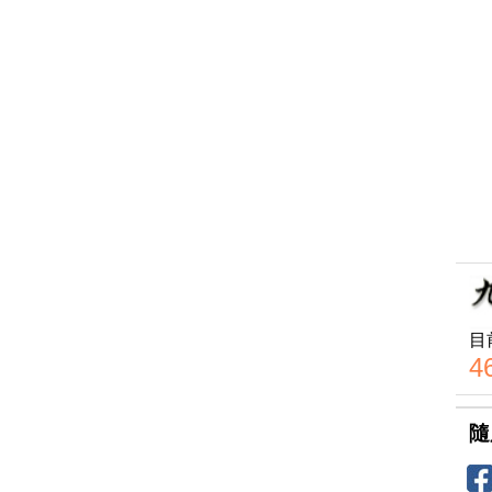
目
4
隨