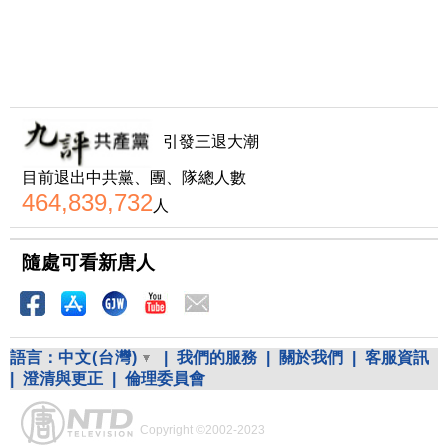
引發三退大潮
目前退出中共黨、團、隊總人數
464,839,732
人
隨處可看新唐人
語言：
中文(台灣)
|
我們的服務
|
關於我們
|
客服資訊
|
澄清與更正
|
倫理委員會
Copyright ©2002-2023