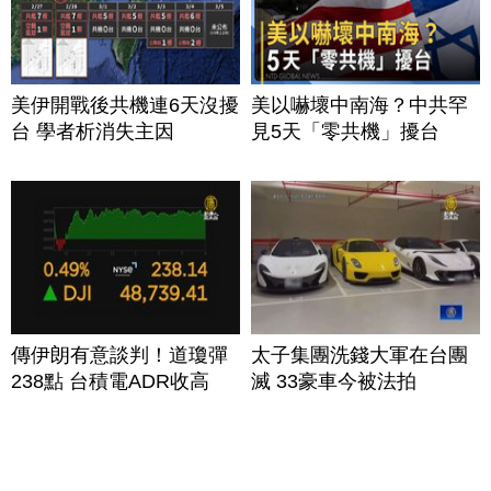
美伊開戰後共機連6天沒擾
美以嚇壞中南海？中共罕
台 學者析消失主因
見5天「零共機」擾台
傳伊朗有意談判！道瓊彈
太子集團洗錢大軍在台團
238點 台積電ADR收高
滅 33豪車今被法拍