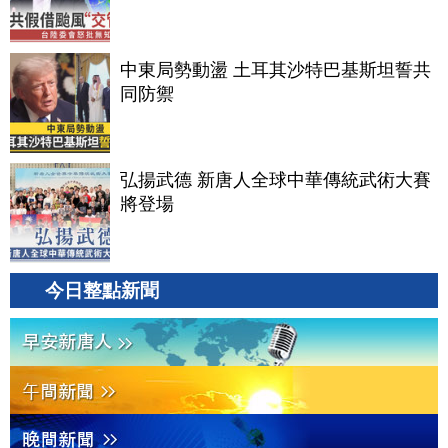
中東局勢動盪 土耳其沙特巴基斯坦誓共
同防禦
弘揚武德 新唐人全球中華傳統武術大賽
將登場
今日整點新聞