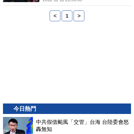
<
1
>
今日熱門
中共假借颱風「交管」台海 台陸委會怒
轟無知