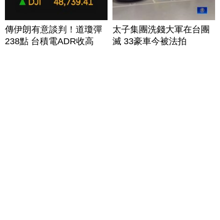
傳伊朗有意談判！道瓊彈
太子集團洗錢大軍在台團
238點 台積電ADR收高
滅 33豪車今被法拍