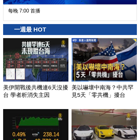
每晚 7:00 首播
一週最 HOT
美伊開戰後共機連6天沒擾
美以嚇壞中南海？中共罕
台 學者析消失主因
見5天「零共機」擾台