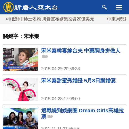
降低對中稀土依賴 川普宣布礦業投資20億美元
中東局勢動盪
關鍵字：宋米秦
宋米秦韓妻嫁台夫 中藥調身拼做人
2015-04-29 20:56:38
宋米秦甜蜜秀婚證 5月8日辦婚宴
2015-04-28 17:08:00
選戰燒到娛樂圈 Dream Girls高雄拉
票
2011-11-11 21:55:55