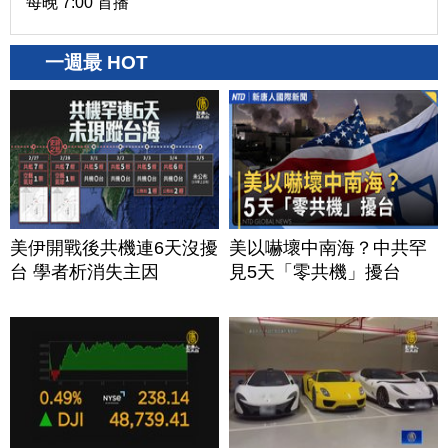
每晚 7:00 首播
一週最 HOT
美伊開戰後共機連6天沒擾
美以嚇壞中南海？中共罕
台 學者析消失主因
見5天「零共機」擾台