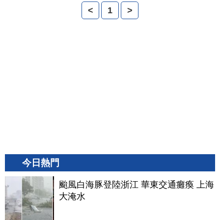
<
1
>
今日熱門
颱風白海豚登陸浙江 華東交通癱瘓 上海
大淹水