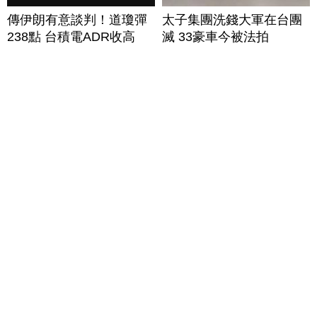
傳伊朗有意談判！道瓊彈
太子集團洗錢大軍在台團
238點 台積電ADR收高
滅 33豪車今被法拍