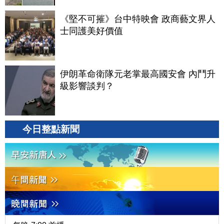
《堅不可摧》台中特映會 政商藝文界人
士同護美好價值
伊朗革命衛隊元老掌最高國安會 內鬥升
級影響談判？
今日整點新聞