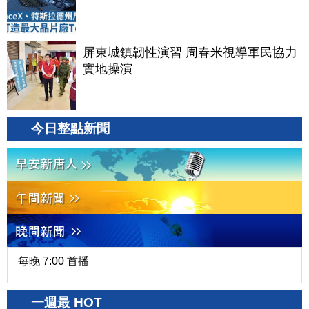
屏東城鎮韌性演習 周春米視導軍民協力
實地操演
今日整點新聞
每晚 7:00 首播
一週最 HOT