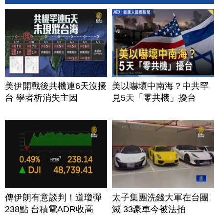
美伊開戰後共機連6天沒擾
美以嚇壞中南海？中共罕
台 學者析消失主因
見5天「零共機」擾台
傳伊朗有意談判！道瓊彈
太子集團洗錢大軍在台團
238點 台積電ADR收高
滅 33豪車今被法拍