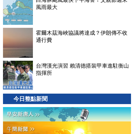
白海豚颱風最快下午海警！父親節週末
風雨最大
霍爾木茲海峽協議將達成？伊朗傳不收
通行費
台灣漢光演習 賴清德搭裝甲車進駐衡山
指揮所
今日整點新聞