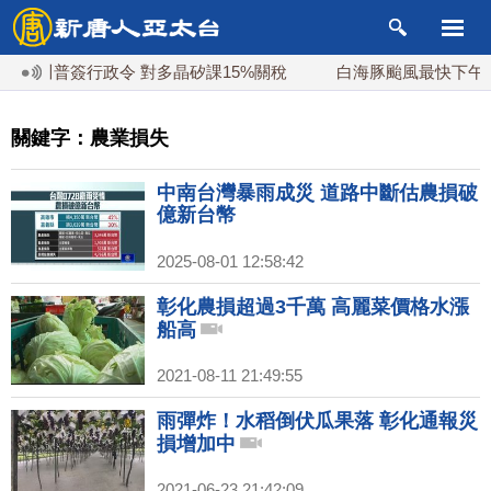
！川普簽行政令 對多晶矽課15%關稅
白海豚颱風最快下午海
關鍵字：農業損失
中南台灣暴雨成災 道路中斷估農損破
億新台幣
2025-08-01 12:58:42
彰化農損超過3千萬 高麗菜價格水漲
船高
2021-08-11 21:49:55
雨彈炸！水稻倒伏瓜果落 彰化通報災
損增加中
2021-06-23 21:42:09