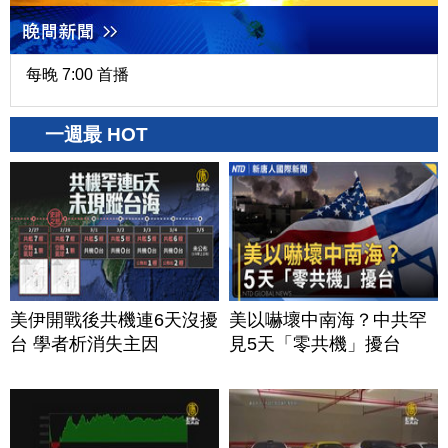
每晚 7:00 首播
一週最 HOT
美伊開戰後共機連6天沒擾
美以嚇壞中南海？中共罕
台 學者析消失主因
見5天「零共機」擾台