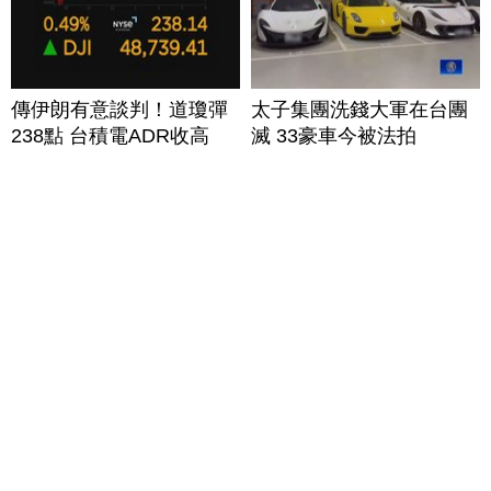
傳伊朗有意談判！道瓊彈
太子集團洗錢大軍在台團
238點 台積電ADR收高
滅 33豪車今被法拍