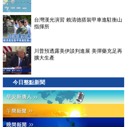
台灣漢光演習 賴清德搭裝甲車進駐衡山
指揮所
川普預透露美伊談判進展 美彈藥充足再
擴大生產
今日整點新聞