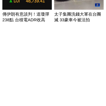
傳伊朗有意談判！道瓊彈
太子集團洗錢大軍在台團
238點 台積電ADR收高
滅 33豪車今被法拍