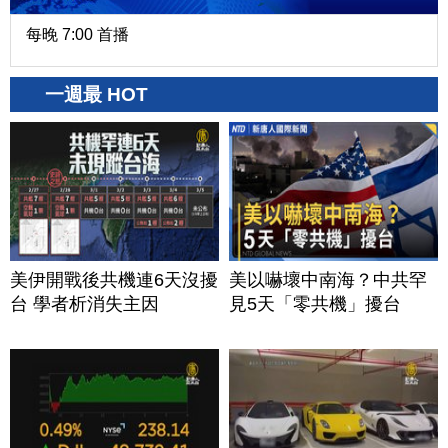
每晚 7:00 首播
一週最 HOT
美伊開戰後共機連6天沒擾
美以嚇壞中南海？中共罕
台 學者析消失主因
見5天「零共機」擾台