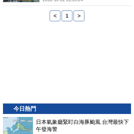
<
1
>
今日熱門
日本氣象廳緊盯白海豚颱風 台灣最快下
午發海警