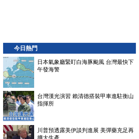
今日熱門
日本氣象廳緊盯白海豚颱風 台灣最快下
午發海警
台灣漢光演習 賴清德搭裝甲車進駐衡山
指揮所
川普預透露美伊談判進展 美彈藥充足再
擴大生產