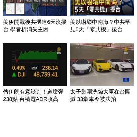
美伊開戰後共機連6天沒擾
美以嚇壞中南海？中共罕
台 學者析消失主因
見5天「零共機」擾台
傳伊朗有意談判！道瓊彈
太子集團洗錢大軍在台團
238點 台積電ADR收高
滅 33豪車今被法拍