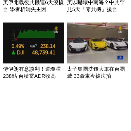
美伊開戰後共機連6天沒擾
美以嚇壞中南海？中共罕
台 學者析消失主因
見5天「零共機」擾台
傳伊朗有意談判！道瓊彈
太子集團洗錢大軍在台團
238點 台積電ADR收高
滅 33豪車今被法拍