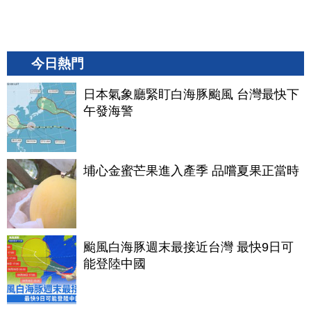
今日熱門
日本氣象廳緊盯白海豚颱風 台灣最快下
午發海警
埔心金蜜芒果進入產季 品嚐夏果正當時
颱風白海豚週末最接近台灣 最快9日可
能登陸中國