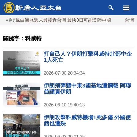
颱風白海豚週末最接近台灣 最快9日可能登陸中國
台灣漢光
關鍵字：科威特
打自己人？伊朗打擊科威特北部中企
1人死亡
2026-07-30 20:34:34
伊朗飛彈襲中東3國基地遭攔截 阿聯
酋譴責伊朗
2026-06-10 19:40:13
伊朗攻擊科威特機場1死多傷 外國使
館也遭殃
2026-06-03 20:01:35