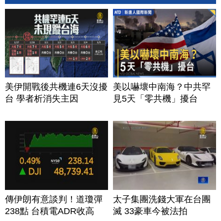
美伊開戰後共機連6天沒擾
美以嚇壞中南海？中共罕
台 學者析消失主因
見5天「零共機」擾台
傳伊朗有意談判！道瓊彈
太子集團洗錢大軍在台團
238點 台積電ADR收高
滅 33豪車今被法拍