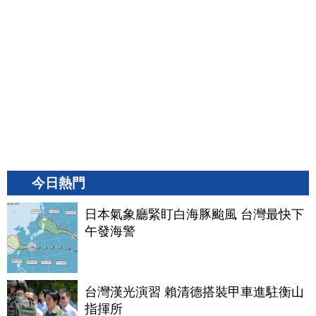
今日熱門
日本氣象廳緊盯白海豚颱風 台灣最快下
午發海警
台灣漢光演習 賴清德搭裝甲車進駐衡山
指揮所