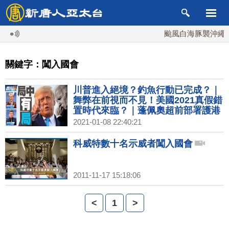
颱風白海豚襲沖繩 週
關鍵字：闖入國會
川普進入絕境？釣魚行動已完成？｜
舞弊在前視而不見！美國2021真假錯
置時代來臨？｜蓬佩奧超前部署護港
台｜疫情？糧食？內鬥？中國2021風
2021-01-08 22:40:21
險 專家把脈｜明居正｜吳嘉隆｜@新
聞大破解
科威特數十名示威者闖入國會
2011-11-17 15:18:06
<
1
>