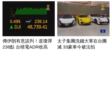
傳伊朗有意談判！道瓊彈
太子集團洗錢大軍在台團
238點 台積電ADR收高
滅 33豪車今被法拍