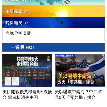
每晚 7:00 首播
一週最 HOT
美伊開戰後共機連6天沒擾
美以嚇壞中南海？中共罕
台 學者析消失主因
見5天「零共機」擾台