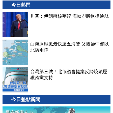
今日熱門
川普：伊朗擁核夢碎 海峽即將恢復通航
白海豚颱風最快週五海警 父親節中部以
北防雨彈
台灣第三城！北市議會提案反跨境鎮壓
獲跨黨支持
今日整點新聞