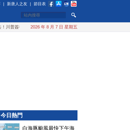
賽
|
新唐人之友
|
節目表
川普簽行政令 對多晶矽課15%關稅
2026 年 8 月 7 日 星期五
白海豚颱風最快下午海警！
今日熱門
白海豚颱風最快下午海