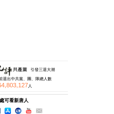
引發三退大潮
前退出中共黨、團、隊總人數
64,803,127
人
處可看新唐人