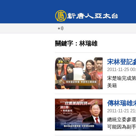
關鍵字：林瑞雄
宋林登記
2011-11-25 00
宋楚瑜完成第
美籍
傳林瑞雄
2011-11-21 21
總統立委參
可能因為副
民黨21日強