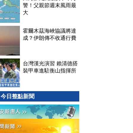
警！父親節週末風雨最
大
霍爾木茲海峽協議將達
成？伊朗傳不收通行費
台灣漢光演習 賴清德搭
裝甲車進駐衡山指揮所
今日整點新聞