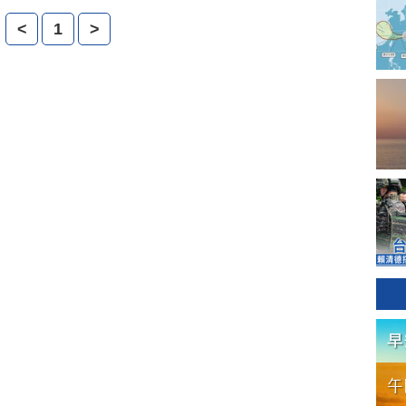
要放棄的手續，在登記截止前沒有完備，宋林配將依法失
<
1
>
。