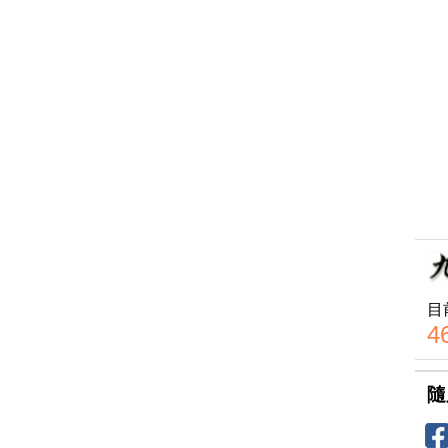
目
4
隨