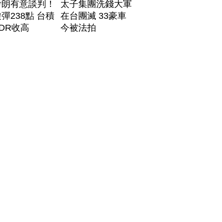
伊朗有意談判！
太子集團洗錢大軍
彈238點 台積
在台團滅 33豪車
DR收高
今被法拍