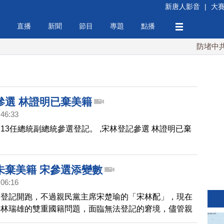
新唐人影音
|
大
直播
新聞
節目
專題
點播
防堵中共！
參選 林證明已棄美籍
:46:33
13任總統副總統參選登記。 ,宋林登記參選 林證明已棄
未棄美籍 宋參選添變數
:06:16
選登記開跑，不過親民黨主席宋楚瑜的「宋林配」，現在
手林瑞雄的雙重國籍問題，面臨無法登記的窘境，儘管親
調，林瑞雄已經在9月27日向AIT宣示放棄美國籍，但中選