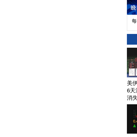
每
美
6天
消