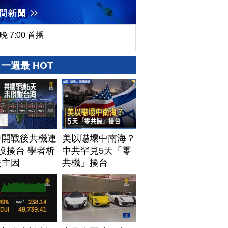
晚 7:00 首播
一週最 HOT
伊開戰後共機連
美以嚇壞中南海？
沒擾台 學者析
中共罕見5天「零
失主因
共機」擾台