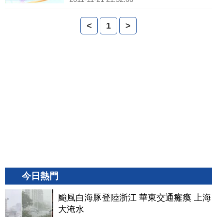
<
1
>
今日熱門
颱風白海豚登陸浙江 華東交通癱瘓 上海
大淹水