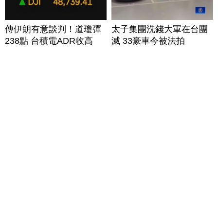
傳伊朗有意談判！道瓊彈
太子集團洗錢大軍在台團
238點 台積電ADR收高
滅 33豪車今被法拍