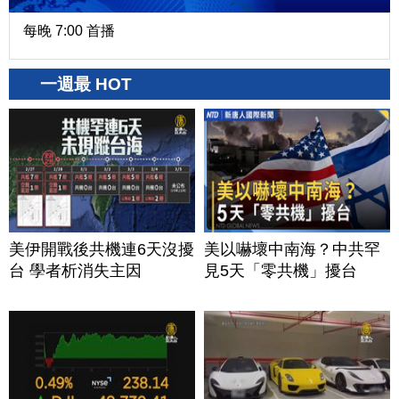
每晚 7:00 首播
一週最 HOT
美伊開戰後共機連6天沒擾
美以嚇壞中南海？中共罕
台 學者析消失主因
見5天「零共機」擾台