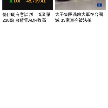
傳伊朗有意談判！道瓊彈
太子集團洗錢大軍在台團
238點 台積電ADR收高
滅 33豪車今被法拍