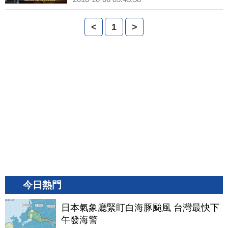
<
1
>
今日熱門
日本氣象廳緊盯白海豚颱風 台灣最快下
午發海警