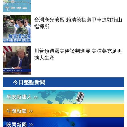
台灣漢光演習 賴清德搭裝甲車進駐衡山
指揮所
川普預透露美伊談判進展 美彈藥充足再
擴大生產
今日整點新聞