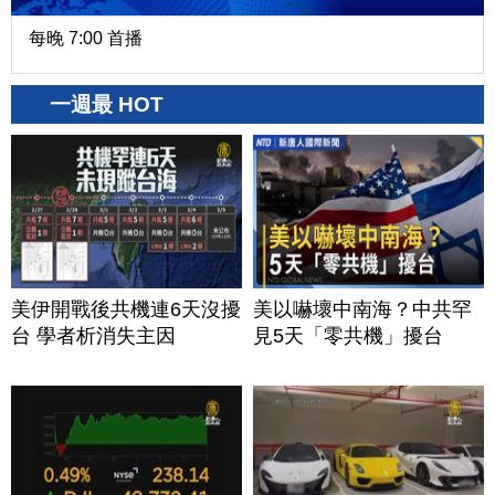
每晚 7:00 首播
一週最 HOT
美伊開戰後共機連6天沒擾
美以嚇壞中南海？中共罕
台 學者析消失主因
見5天「零共機」擾台