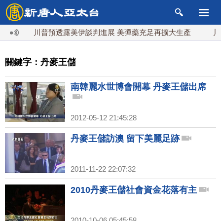
江
川普預透露美伊談判進展 美彈藥充足再擴大生產
川普
關鍵字：丹麥王儲
南韓麗水世博會開幕 丹麥王儲出席
2012-05-12 21:45:28
丹麥王儲訪澳 留下美麗足跡
2011-11-22 22:07:32
2010丹麥王儲社會資金花落有主
2010-10-06 05:45:58