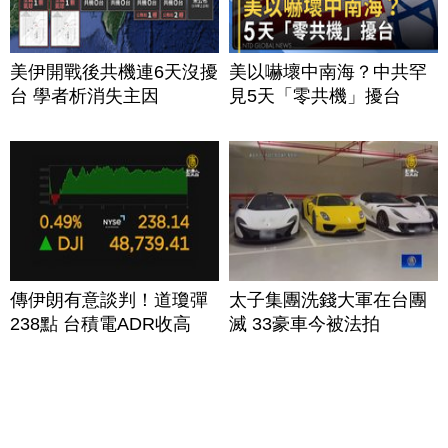
美伊開戰後共機連6天沒擾
美以嚇壞中南海？中共罕
台 學者析消失主因
見5天「零共機」擾台
傳伊朗有意談判！道瓊彈
太子集團洗錢大軍在台團
238點 台積電ADR收高
滅 33豪車今被法拍