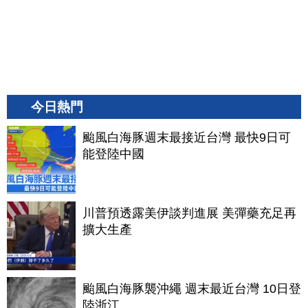
今日熱門
颱風白海豚週末最接近台灣 最快9日可
能登陸中國
川普預透露美伊談判進展 美彈藥充足再
擴大生產
颱風白海豚襲沖繩 週末最近台灣 10日登
陸浙江