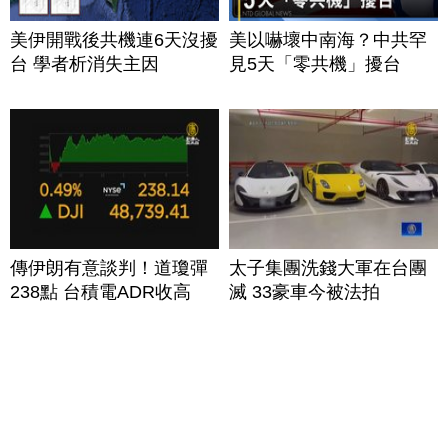
美伊開戰後共機連6天沒擾
美以嚇壞中南海？中共罕
台 學者析消失主因
見5天「零共機」擾台
傳伊朗有意談判！道瓊彈
太子集團洗錢大軍在台團
238點 台積電ADR收高
滅 33豪車今被法拍