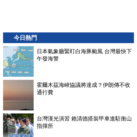
今日熱門
日本氣象廳緊盯白海豚颱風 台灣最快下
午發海警
霍爾木茲海峽協議將達成？伊朗傳不收
通行費
台灣漢光演習 賴清德搭裝甲車進駐衡山
指揮所