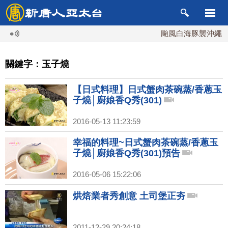
颱風白海豚襲沖繩 週末
關鍵字：玉子燒
【日式料理】日式蟹肉茶碗蒸/香蔥玉
子燒│廚娘香Q秀(301)
2016-05-13 11:23:59
幸福的料理~日式蟹肉茶碗蒸/香蔥玉
子燒│廚娘香Q秀(301)預告
2016-05-06 15:22:06
烘焙業者秀創意 土司堡正夯
2011-12-29 20:24:18