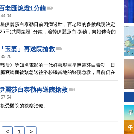
 百老匯熄燈1分鐘
:44:04
巨星伊麗莎白泰勒日前因病過世，百老匯的多數戲院決定
月25日)共同熄燈1分鐘，追悼伊麗莎白‧泰勒，向她傳奇的
 「玉婆」再送院搶救
:39:20
及豔后》等知名電影的一代好萊塢巨星伊麗莎白泰勒，日
心臟衰竭而被緊急送往洛杉磯當地的醫院急救，目前仍在
過幾天即將滿79歲的伊麗莎白‧泰勒，近幾年身體健康狀
，不僅出門需要用輪椅代步，兩年前才剛接受過一次心臟
 伊麗莎白泰勒再送院搶救
白‧泰勒對好萊塢電影工業貢獻卓著，並曾兩度獲頒奧斯
:57:54
角獎，以及多項的終身成就獎。
在接受醫院的觀察治療。
<
1
>