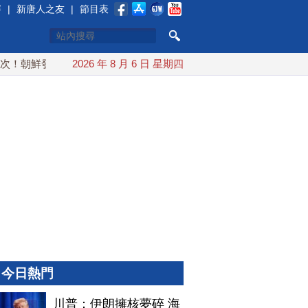
賽
|
新唐人之友
|
節目表
朝鮮發射彈道導彈 落日本EEZ外
2026 年 8 月 6 日 星期四
紅海戰火續升溫 也門胡塞武
今日熱門
川普：伊朗擁核夢碎 海