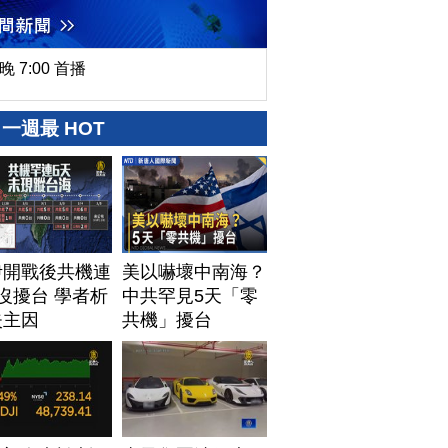
晚 7:00 首播
一週最 HOT
伊開戰後共機連
美以嚇壞中南海？
沒擾台 學者析
中共罕見5天「零
失主因
共機」擾台