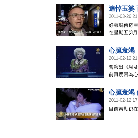
追悼玉婆
2011-03-26 21
好萊塢傳奇
在星期五(3
一生致敬。
心臟衰竭
2011-02-12 21
曾演出《埃
前再度因為
住院治療。再
況一直不佳
心臟衰竭
手術。伊麗莎
2011-02-12 17
卡最佳女主
目前泰勒仍