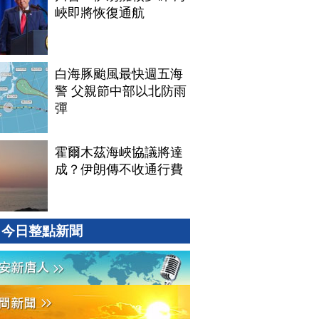
峽即將恢復通航
白海豚颱風最快週五海
警 父親節中部以北防雨
彈
霍爾木茲海峽協議將達
成？伊朗傳不收通行費
今日整點新聞