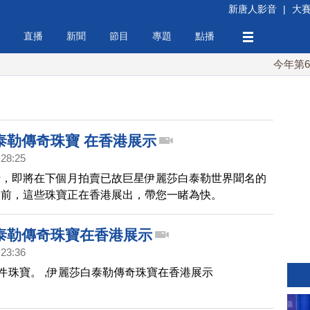
新唐人影音
|
大
直播
新聞
節目
專題
點播
今年第6次！
泰勒傳奇珠寶 在香港展示
:28:25
行，即將在下個月拍賣已故巨星伊麗莎白泰勒世界聞名的
目前，這些珠寶正在香港展出，帶您一睹為快。
泰勒傳奇珠寶在香港展示
:23:36
9件珠寶。 ,伊麗莎白泰勒傳奇珠寶在香港展示