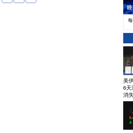
每
美
6天
消