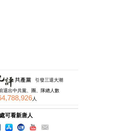
引發三退大潮
前退出中共黨、團、隊總人數
64,788,926
人
處可看新唐人