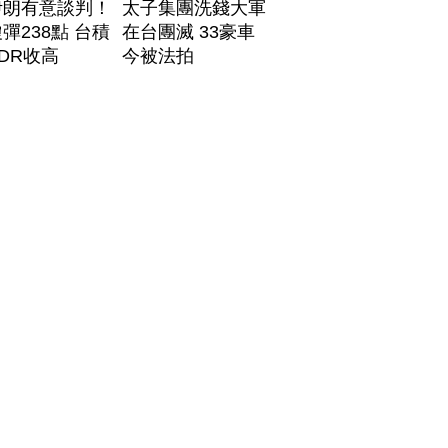
伊朗有意談判！
太子集團洗錢大軍
彈238點 台積
在台團滅 33豪車
DR收高
今被法拍