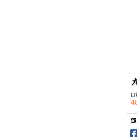
目
4
隨