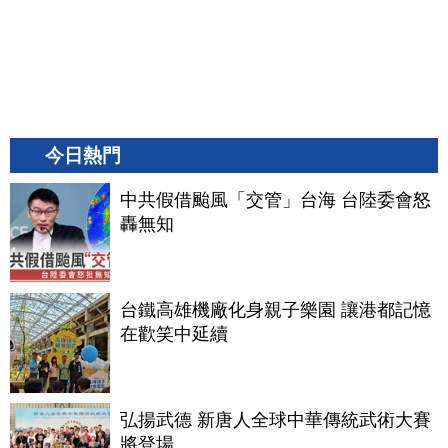
今日熱門
中共假借颱風「交管」台海 台陸委會怒
轟無知
台鐵高雄機廠化身親子樂園 讓港都記憶
在歡笑中延續
弘揚武德 新唐人全球中華傳統武術大賽
將登場