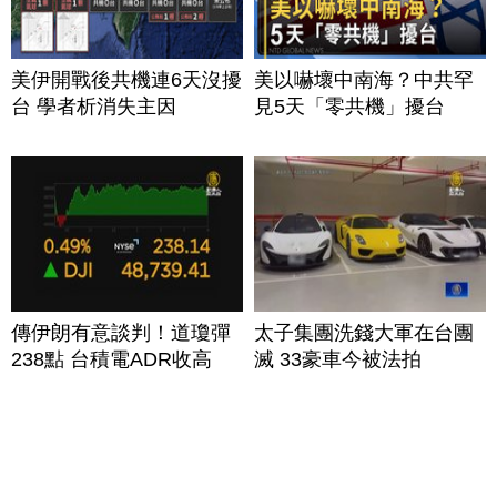
美伊開戰後共機連6天沒擾
美以嚇壞中南海？中共罕
台 學者析消失主因
見5天「零共機」擾台
傳伊朗有意談判！道瓊彈
太子集團洗錢大軍在台團
238點 台積電ADR收高
滅 33豪車今被法拍