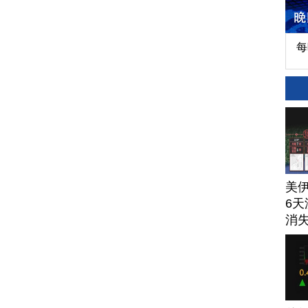
每
美
6天
消