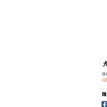
目
4
隨