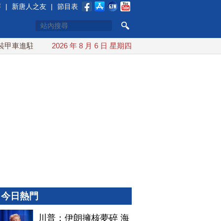
賽
|
新唐人之友
|
節目表
甲車進駐衡山指揮所
2026 年 8 月 6 日 星期四
AIT公開台美海巡合作 余茂春：東亞最重
今日熱門
川普：伊朗擁核夢碎 海