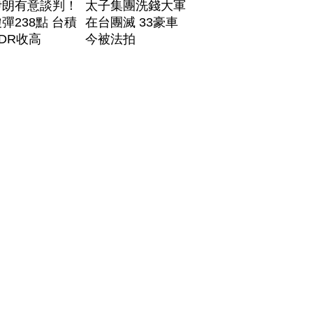
伊朗有意談判！
太子集團洗錢大軍
彈238點 台積
在台團滅 33豪車
DR收高
今被法拍