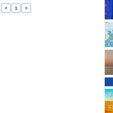
<
1
>