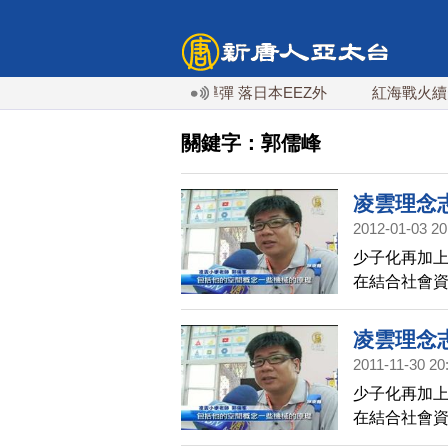
今年第6次！朝鮮發射彈道導彈 落日本EEZ外
紅海戰火續升溫
關鍵字：郭儒峰
凌雲理念
2012-01-03 20
少子化再加
在結合社會
型成為飛行
凌雲理念
2011-11-30 20
少子化再加
在結合社會
型成為飛行