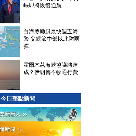
峽即將恢復通航
白海豚颱風最快週五海
警 父親節中部以北防雨
彈
霍爾木茲海峽協議將達
成？伊朗傳不收通行費
今日整點新聞