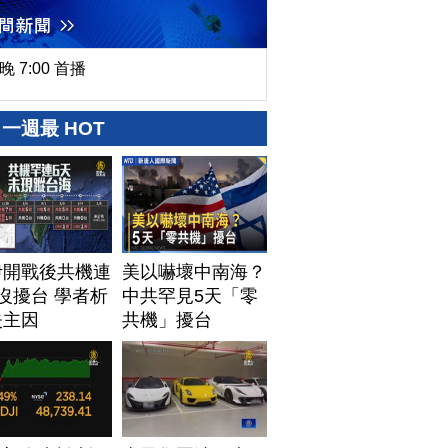
晚 7:00 首播
一週最 HOT
伊開戰後共機連
美以嚇壞中南海？
沒擾台 學者析
中共罕見5天「零
失主因
共機」擾台