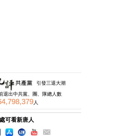
引發三退大潮
前退出中共黨、團、隊總人數
64,798,379
人
處可看新唐人