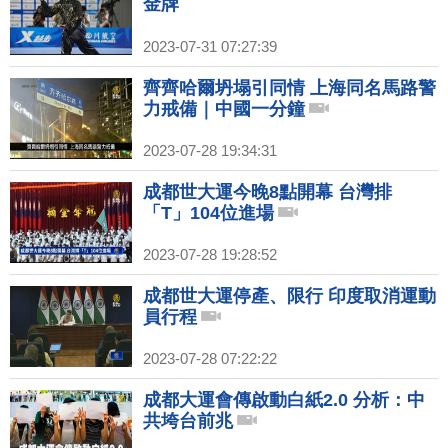
金牌
2023-07-31 07:27:39
齊齊哈爾坍塌引同情 上海同名馬路警
力戒備｜中國一分鐘
2023-07-28 19:34:31
成都世大運今晚8點開幕 台灣排
「T」104位進場
2023-07-28 19:28:52
成都世大運停產、限行 印度取消運動
員行程
2023-07-28 07:22:22
成都大運會傳啟動白紙2.0 分析：中
共垮台前兆