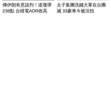
傳伊朗有意談判！道瓊彈
太子集團洗錢大軍在台團
238點 台積電ADR收高
滅 33豪車今被法拍