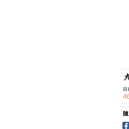
目
4
隨