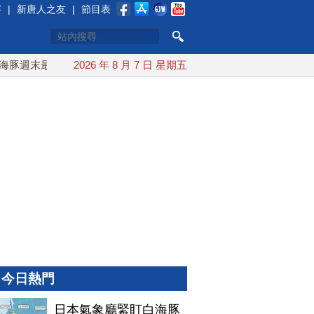
賽
|
新唐人之友
|
節目表
週末最接近台灣 最快9日可能登陸中國
2026 年 8 月 7 日 星期五
台灣漢光首結合城鎮演習
今日熱門
日本氣象廳緊盯白海豚