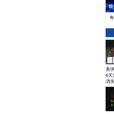
每
美
6天
消