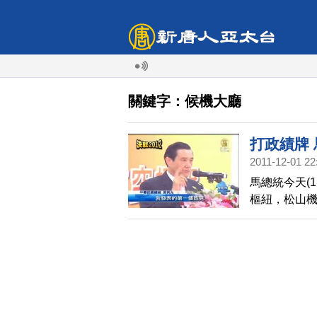
關鍵字：候機大廳
打政績牌
2011-12-01 22
馬總統今天(
樞紐，松山
桃園機場、
革命。