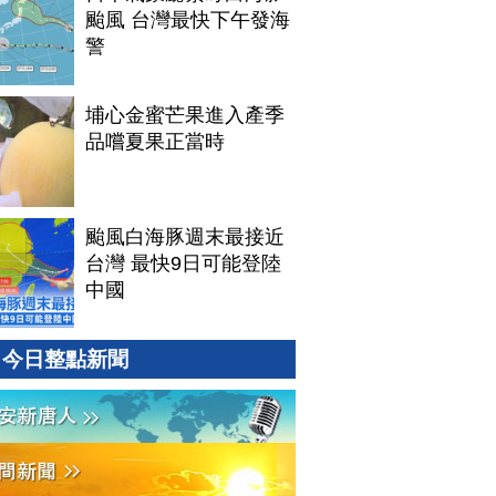
颱風 台灣最快下午發海
警
埔心金蜜芒果進入產季
品嚐夏果正當時
颱風白海豚週末最接近
台灣 最快9日可能登陸
中國
今日整點新聞