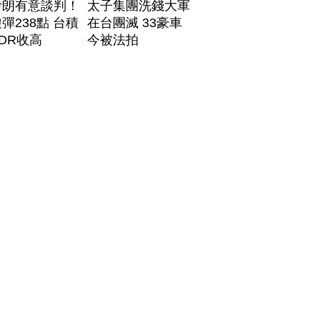
伊朗有意談判！
太子集團洗錢大軍
彈238點 台積
在台團滅 33豪車
DR收高
今被法拍