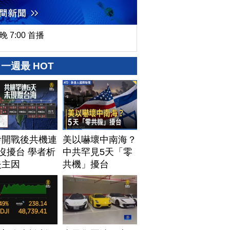
晚 7:00 首播
一週最 HOT
伊開戰後共機連
美以嚇壞中南海？
沒擾台 學者析
中共罕見5天「零
失主因
共機」擾台