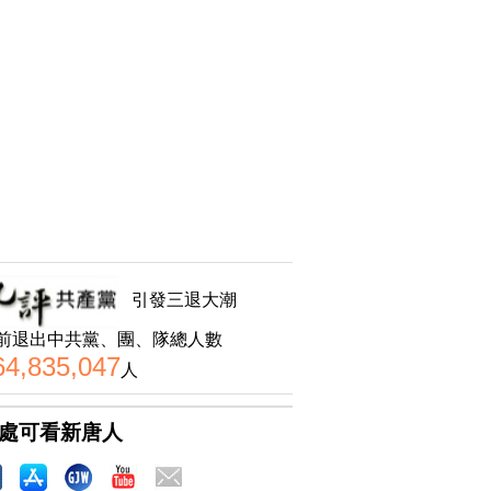
引發三退大潮
前退出中共黨、團、隊總人數
64,835,047
人
處可看新唐人