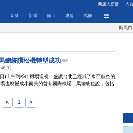
新唐人影音
|
大
直播
新聞
節目
專題
點播
颱風白海豚
 馬總統讚松機轉型成功
:46:31
1日)上午到松山機場巡視，盛讚台北已經成了東亞航空的
機場也蛻變成小而美的首都國際機場，馬總統也說，包括
松山機場都已經有盈餘，台灣的航空正在進行一場沉默的
<
1
>