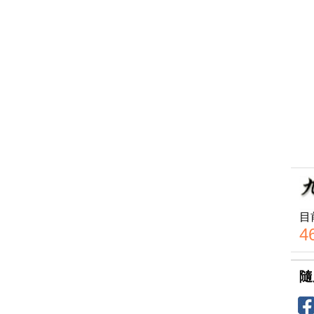
目
4
隨