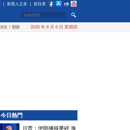
賽
|
新唐人之友
|
節目表
！朝鮮發射彈道導彈 落日本EEZ外
2026 年 8 月 6 日 星期四
紅海戰火續升溫 也門胡塞
今日熱門
川普：伊朗擁核夢碎 海