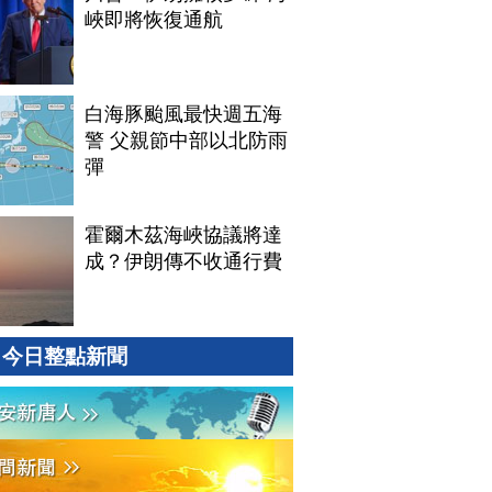
峽即將恢復通航
白海豚颱風最快週五海
警 父親節中部以北防雨
彈
霍爾木茲海峽協議將達
成？伊朗傳不收通行費
今日整點新聞