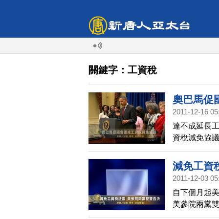
關鍵字：工資稅
奧巴馬促
2011-12-16 05
達不成延長工
資稅減免協
減免工資
2011-12-03 05
自下個月起美
美參院兩黨