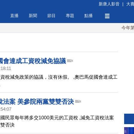
新唐人影音
|
大
直播
新聞
節目
專題
點播
今年第6次
國會達成工資稅減免協議
:18:11
資稅減免政策的協議，沒有休假。 ,奧巴馬促國會達成工
議
稅法案 美參院兩黨雙雙否決
:54:07
國民眾每年將多交1000美元的工資稅 ,減免工資稅法案
雙雙否決