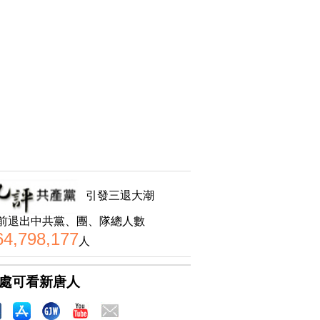
引發三退大潮
前退出中共黨、團、隊總人數
64,798,177
人
處可看新唐人