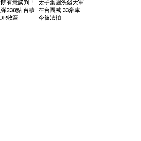
伊朗有意談判！
太子集團洗錢大軍
彈238點 台積
在台團滅 33豪車
DR收高
今被法拍