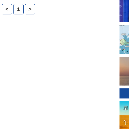
<
1
>