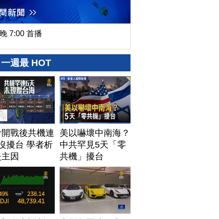
晚 7:00 首播
一週最 HOT
伊開戰後共機連
美以嚇壞中南海？
沒擾台 學者析
中共罕見5天「零
失主因
共機」擾台