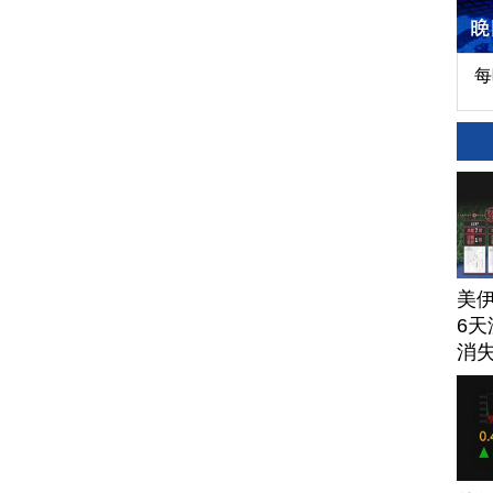
每
美
6天
消