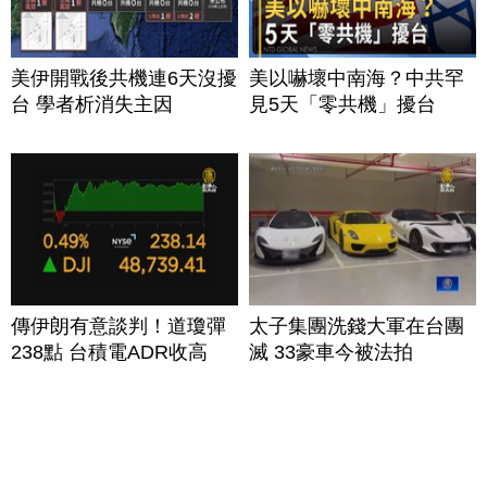
美伊開戰後共機連6天沒擾
美以嚇壞中南海？中共罕
台 學者析消失主因
見5天「零共機」擾台
傳伊朗有意談判！道瓊彈
太子集團洗錢大軍在台團
238點 台積電ADR收高
滅 33豪車今被法拍