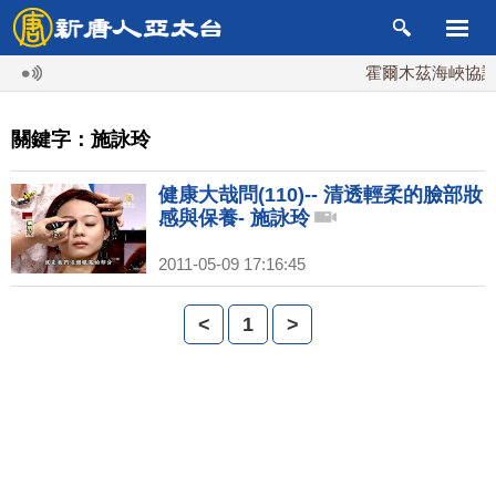
霍爾木茲海峽協議
關鍵字：施詠玲
健康大哉問(110)-- 清透輕柔的臉部妝
感與保養- 施詠玲
2011-05-09 17:16:45
<
1
>