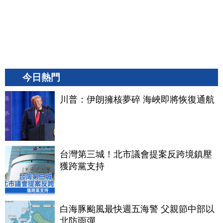
今日熱門
川普：伊朗擁核夢碎 海峽即將恢復通航
台灣第三城！北市議會提案反跨境鎮壓
獲跨黨支持
白海豚颱風最快週五海警 父親節中部以
北防雨彈